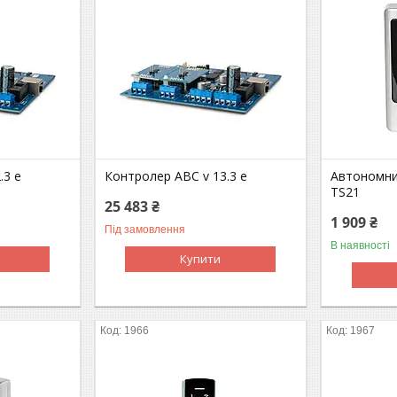
.3 e
Контролер ABC v 13.3 e
Автономни
TS21
25 483 ₴
1 909 ₴
Під замовлення
В наявності
Купити
1966
1967