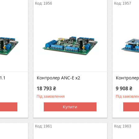
1956
1957
1.1
Контролер ANC-E x2
Контролер 
18 793 ₴
9 908 ₴
Під замовлення
Під замовле
Купити
1961
1963