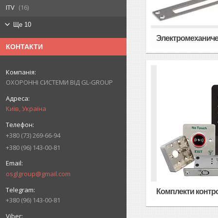
ITV
16
Ще 10
Электромеханиче
КОНТАКТИ
ОХОРОННІ СИСТЕМИ ВІД GL-GROUP
Київ, Україна
+380 (73) 269-66-94
+380 (96) 143-00-81
osglgroup@gmail.com
Комплекти контр
+380 (96) 143-00-81