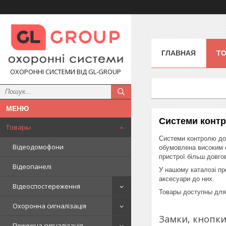
ГЛАВНАЯ
Т
ОХОРОННІ СИСТЕМИ ВІД GL-GROUP
Системи конт
Товары
Системи контролю дос
Відеодомофони
обумовлена високим с
пристрої більш довгов
Відеопанелі
У нашому каталозі пре
аксесуари до них.
Відеоспостереження
Товары доступны для 
Охоронна сигналізація
Замки, кнопки
Пожежна сигналізація