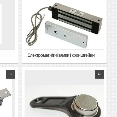
Електромагнітні замки і кронштейни
6
43