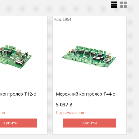
1954
контролер T12-e
Мережний контролер T44-e
5 037 ₴
ння
Під замовлення
Купити
Купити