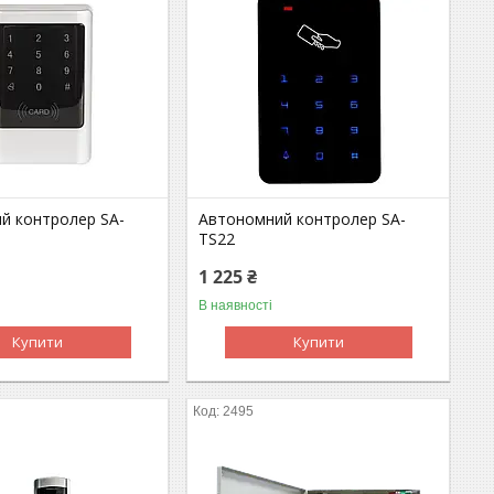
й контролер SA-
Автономний контролер SA-
TS22
1 225 ₴
В наявності
Купити
Купити
2495