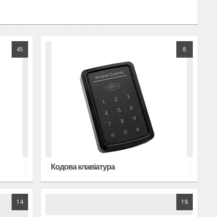
45
8
Кодова клавіатура
14
18