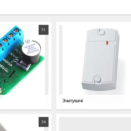
51
Зчитувачі
34