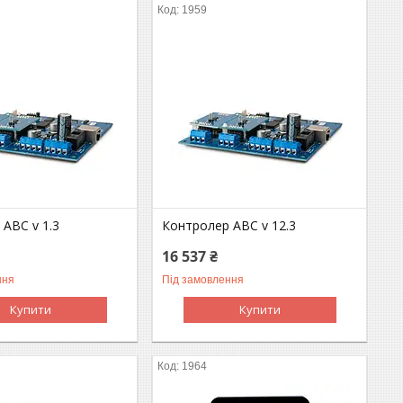
1959
ABC v 1.3
Контролер ABC v 12.3
16 537 ₴
ння
Під замовлення
Купити
Купити
1964