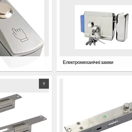
Електромеханічні замки
9