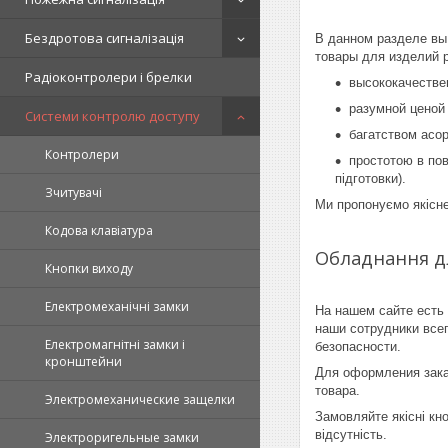
Бездротова сигналізація
В данном разделе вы
товары для изделий 
Радіоконтролери і брелки
высококачестве
разумной ценой 
Системи контролю доступу
багатством асорт
Контролери
простотою в пов
підготовки).
Зчитувачі
Ми пропонуємо якісне
Кодова клавіатура
Обладнання д
Кнопки виходу
Електромеханічні замки
На нашем сайте есть 
наши сотрудники все
Електромагнітні замки і
безопасности.
кронштейни
Для оформления зака
товара.
Электромеханические защелки
Замовляйте якісні кно
відсутність.
Электроригельные замки