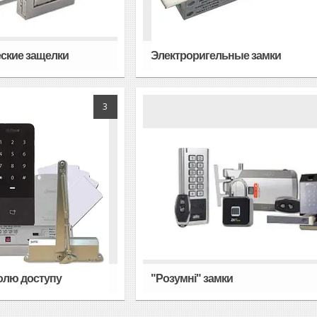
ские защелки
Электроригельные замки
3
олю доступу
"Розумні" замки