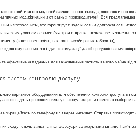
 можете найти много моделей замков, кнопок выхода, защелок и прочих
различных модификаций и от разных производителей. Вся предлагаемая 
нным изготовлением, что гарантирует надежность и долговечность испо
и высоким уровнем сервиса (быстрая отправка, возможность замены това
именту (в наявності врізні, накладні вироби різних габаритів);
сякденному використанні (для експлуатації даної продукції вашим співр
 та ефективне обладнання для забезпечення захисту вашого майна від пр
ля систем контролю доступу
много вариантов оборудования для обеспечения контроля доступа в пом
гда готовы дать профессиональную консультацию и помочь с выбором н
за обращайтесь по телефону или через интернет. Отправка происходит
пки входу, ключі, замки та інші аксесуари за розумними цінами. Пам'ятай