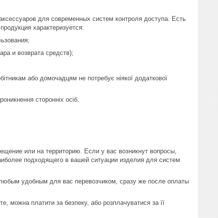
 аксессуаров для современных систем контроля доступа. Есть
продукция характеризуется:
льзования;
ра и возврата средств);
обітникам або домочадцям не потребує ніякої додаткової
оникнення сторонніх осіб.
ещение или на территорию. Если у вас возникнут вопросы,
аиболее подходящего в вашей ситуации изделия для систем
 любым удобным для вас перевозчиком, сразу же после оплаты
те, можна платити за безпеку, або розплачуватися за її