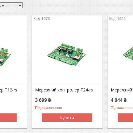
1973
1952
р T12-rs
Мережний контролер T24-rs
Мережний 
3 699 ₴
4 044 ₴
Під замовлення
Під замовле
Купити