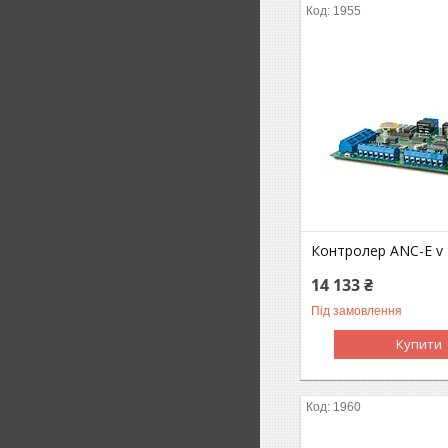
1955
Контролер ANC-E v 
14 133 ₴
Під замовлення
Купити
1960