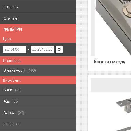
Отзывы
Статьи
ФІЛЬТРИ
Ціна
Наявність
Кнопки виходу
В наявності
193
Виробник
ARNY
29
Atis
86
Dahua
24
GEOS
2