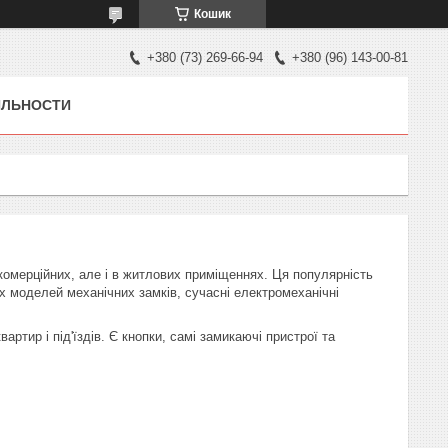
Кошик
+380 (73) 269-66-94
+380 (96) 143-00-81
ЯЛЬНОСТИ
омерційних, але і в житлових приміщеннях. Ця популярність
их моделей механічних замків, сучасні електромеханічні
ртир і під'їздів. Є кнопки, самі замикаючі пристрої та