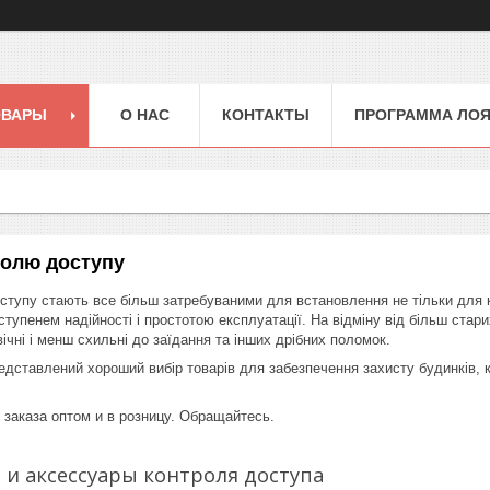
ОВАРЫ
О НАС
КОНТАКТЫ
ПРОГРАММА ЛО
ролю доступу
тупу стають все більш затребуваними для встановлення не тільки для к
тупенем надійності і простотою експлуатації. На відміну від більш стар
ічні і менш схильні до заїдання та інших дрібних поломок.
дставлений хороший вибір товарів для забезпечення захисту будинків, ква
заказа оптом и в розницу. Обращайтесь.
 и аксессуары контроля доступа