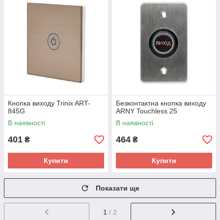
Кнопка виходу Trinix ART-
Безконтактна кнопка виходу
845G
ARNY Touchless 25
В наявності
В наявності
401
464
₴
₴
Купити
Купити
Показати ще
1
/ 2