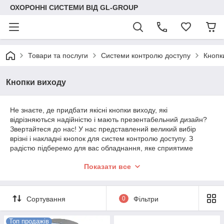
ОХОРОННІ СИСТЕМИ ВІД GL-GROUP
Товари та послуги
Системи контролю доступу
Кнопк
Кнопки виходу
Не знаєте, де придбати якісні кнопки виходу, які
відрізняються надійністю і мають презентабельний дизайн?
Звертайтеся до нас! У нас представлений великий вибір
врізні і накладні кнопок для систем контролю доступу. З
радістю підберемо для вас обладнання, яке сприятиме
забезпеченню безпеки в тривожних ситуаціях.
Показати все
Контактні кнопки для систем контролю
доступу
Сортування
0
Фільтри
Топ продажів