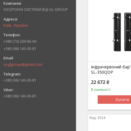
ОХОРОННІ СИСТЕМИ ВІД GL-GROUP
Київ, Україна
+380 (73) 269-66-94
+380 (96) 143-00-81
osglgroup@gmail.com
Інфрачервоний бар'
SL-350QDP
+380 (96) 143-00-81
22 672 ₴
В наявності
+380 (96) 143-00-81
Купити
2014