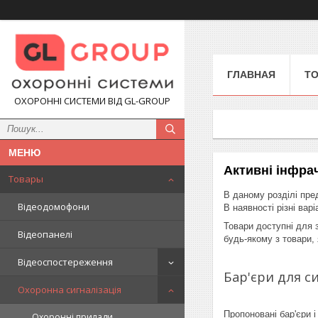
ГЛАВНАЯ
Т
ОХОРОННІ СИСТЕМИ ВІД GL-GROUP
Активні інфра
Товары
В даному розділі пре
Відеодомофони
В наявності різні вар
Товари доступні для 
Відеопанелі
будь-якому з товари, 
Відеоспостереження
Бар'єри для с
Охоронна сигналізація
Пропоновані бар'єри і
Охоронні прилади