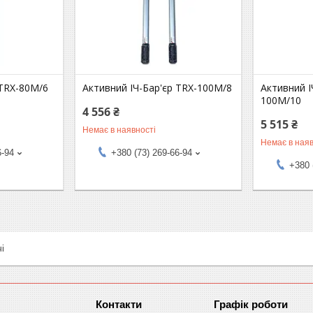
 TRX-80M/6
Активний ІЧ-Бар'єр TRX-100M/8
Активний І
100M/10
4 556 ₴
5 515 ₴
Немає в наявності
Немає в наяв
6-94
+380 (73) 269-66-94
+380 
і
Графік роботи