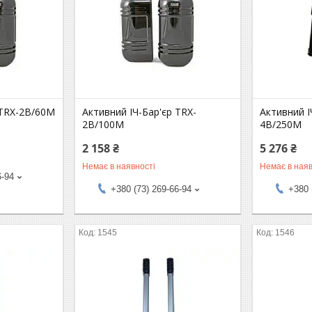
 TRX-2B/60M
Активний ІЧ-Бар'єр TRX-
Активний І
2B/100M
4B/250M
2 158 ₴
5 276 ₴
Немає в наявності
Немає в наяв
6-94
+380 (73) 269-66-94
+380 
1545
1546