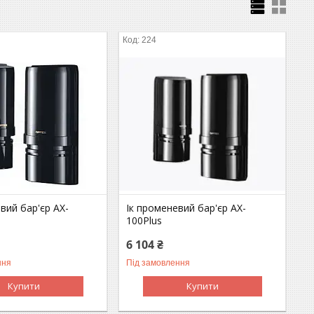
224
вий бар'єр AX-
Ік променевий бар'єр AX-
100Plus
6 104 ₴
ння
Під замовлення
Купити
Купити