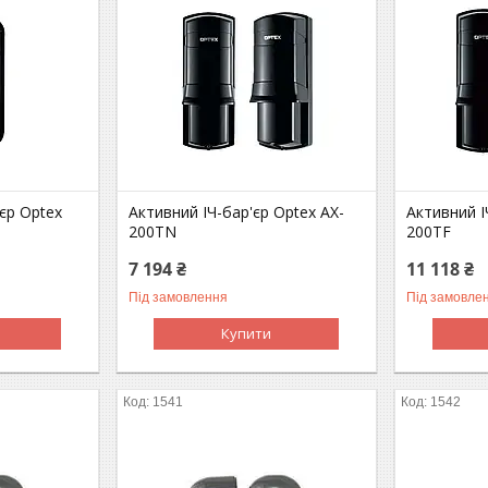
єр Optex
Активний ІЧ-бар'єр Optex AX-
Активний І
200TN
200TF
7 194 ₴
11 118 ₴
Під замовлення
Під замовле
Купити
1541
1542