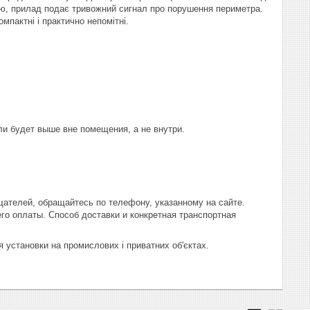
ію, прилад подає тривожний сигнал про порушення периметра.
мпактні і практично непомітні.
ли будет выше вне помещения, а не внутри.
телей, обращайтесь по телефону, указанному на сайте.
его оплаты. Способ доставки и конкретная транспортная
я установки на промислових і приватних об'єктах.