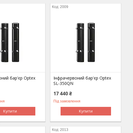
2009
ний бар'єр Optex
Інфрачервоний бар'єр Optex
P
SL-350QN
17 440 ₴
ння
Під замовлення
Купити
Купити
2013