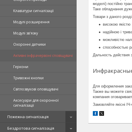
моделі) постійно тра
Таке обладнання дуже
Клавіатури сигналізації
Товари з даного розді
Модулі розширення
високою якістю 
надійною і три
Модулі зв'язку
можливістю нал
Охоронні датчики
способностью ра
Дальность действия з
Активні інфрачервоні сповіщувачі
Геркони
Инфракрасные
Тривожні кнопки
Для оформления зака
Світлозвукові оповіщувачі
Также вы можете связ
компания оговаривае
Аксесуари для охоронної
Замовляйте якісні ІЧ-
сигналізації
Пожежна сигналізація
Бездротова сигналізація