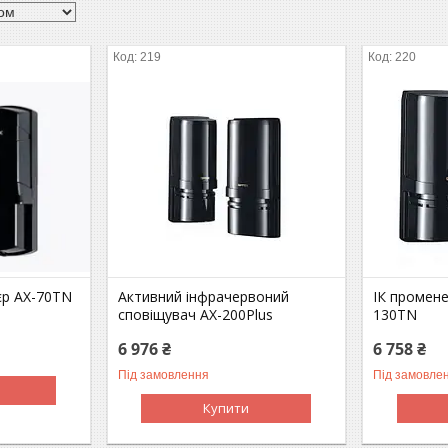
219
220
єр AX-70TN
Активний інфрачервоний
ІК промене
сповіщувач AX-200Plus
130TN
6 976 ₴
6 758 ₴
Під замовлення
Під замовле
Купити