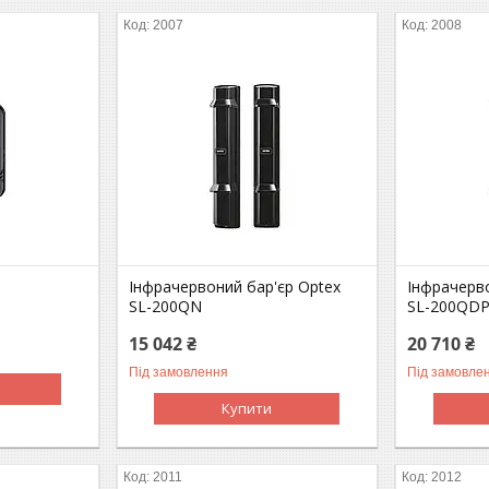
2007
2008
Інфрачервоний бар'єр Optex
Інфрачерво
SL-200QN
SL-200QD
15 042 ₴
20 710 ₴
Під замовлення
Під замовле
Купити
2011
2012