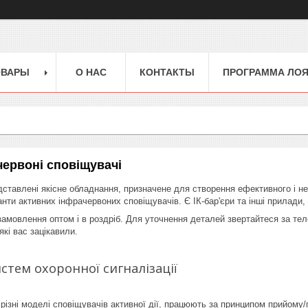
ОВАРЫ
О НАС
КОНТАКТЫ
ПРОГРАММА ЛО
червоні сповіщувачі
дставлені якісне обладнання, призначене для створення ефективного і не
іанти активних інфрачервоних сповіщувачів. Є ІК-бар'єри та інші прилади,
замовлення оптом і в роздріб. Для уточнення деталей звертайтеся за те
які вас зацікавили.
истем охоронної сигналізації
 різні моделі сповіщувачів активної дії, працюють за принципом прийому/