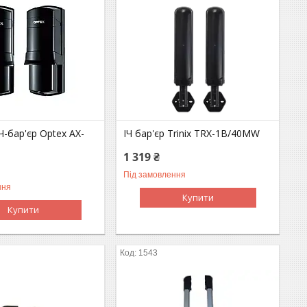
Ч-бар'єр Optex AX-
ІЧ бар'єр Trinix TRX-1B/40MW
1 319 ₴
Під замовлення
ння
Купити
Купити
1543