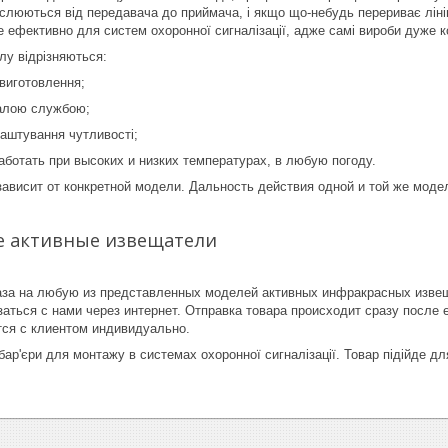
нслюються від передавача до приймача, і якщо що-небудь перериває лін
 ефективно для систем охоронної сигналізації, адже самі вироби дуже ко
лу відрізняються:
виготовлення;
валою службою;
аштування чутливості;
ботать при высоких и низких температурах, в любую погоду.
ависит от конкретной модели. Дальность действия одной и той же моде
 активные извещатели
за на любую из представленных моделей активных инфракрасных извеща
аться с нами через интернет. Отправка товара происходит сразу после 
тся с клиентом индивидуально.
бар'єри для монтажу в системах охоронної сигналізації. Товар підійде дл