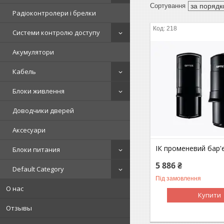
Радіоконтролери і брелки
218
Системи контролю доступу
Акумулятори
Кабель
Блоки живлення
Доводчики дверей
Аксесуари
ІК променевий бар'
Блоки питания
5 886 ₴
Default Category
Під замовлення
О нас
Купити
Отзывы