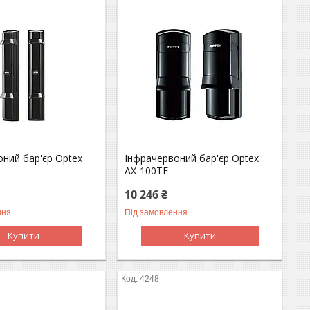
ний бар'єр Optex
Інфрачервоний бар'єр Optex
P
AX-100TF
10 246 ₴
ння
Під замовлення
Купити
Купити
4248