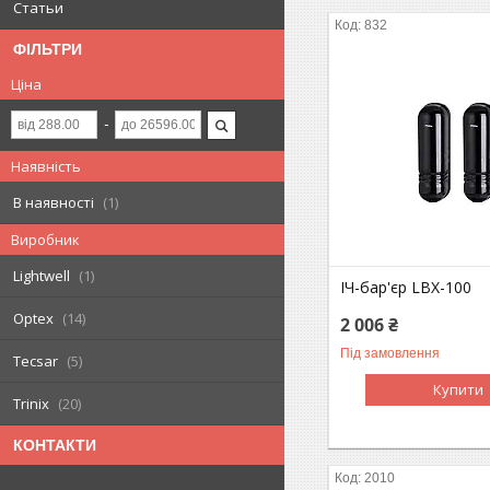
Статьи
832
ФІЛЬТРИ
Ціна
Наявність
В наявності
1
Виробник
Lightwell
1
ІЧ-бар'єр LBX-100
Optex
14
2 006 ₴
Під замовлення
Tecsar
5
Купити
Trinix
20
КОНТАКТИ
2010