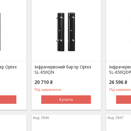
єр Optex
Інфрачервоний бар'єр Optex
Інфрачерво
SL-650QN
SL-650QD
20 710 ₴
26 596 ₴
Під замовлення
Під замовле
Купити
2946
2947