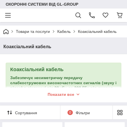
ОХОРОННІ СИСТЕМИ ВІД GL-GROUP
Товари та послуги
Кабель
Коаксіальний кабель
Коаксіальний кабель
Коаксіальний кабель
Забезпечує несиметричну передачу
слабкострумових високочастотних сигналів (звуку і
відео) в діапазоні від 30 кГц до 300 ГГц від джерел
до приймачів на відстань від 50 до 300 метрів.
Показати все
Використовується при побудові комп'ютерних і
телевізійних мереж, а також при підключенні
пристроїв СКУД і систем відеоспостереження.
Сортування
0
Фільтри