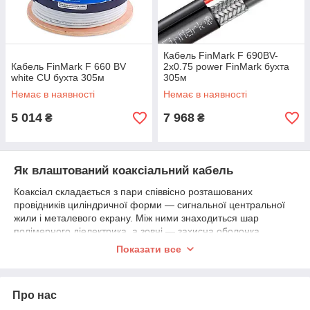
Кабель FinMark F 690BV-
Кабель FinMark F 660 BV
2x0.75 power FinMark бухта
white CU бухта 305м
305м
Немає в наявності
Немає в наявності
5 014
7 968
₴
₴
Як влаштований коаксіальний кабель
Коаксіал складається з пари співвісно розташованих
провідників циліндричної форми — сигнальної центральної
жили і металевого екрану. Між ними знаходиться шар
полімерного діелектрика, а зовні — захисна оболонка.
Показати все
Кожен елемент коаксіального кабелю виконує певну функцію:
Сердечник з суцільної жили або переплетених
проводів передає ВЧ сигнал. Виготовляється з міді (Cu)
або обмідненої сталі/алюмінію (CCS/CCA).
Про нас