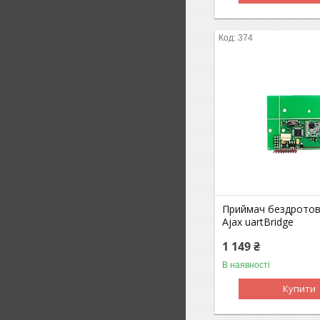
374
Приймач бездротов
Ajax uartBridge
1 149 ₴
В наявності
Купити