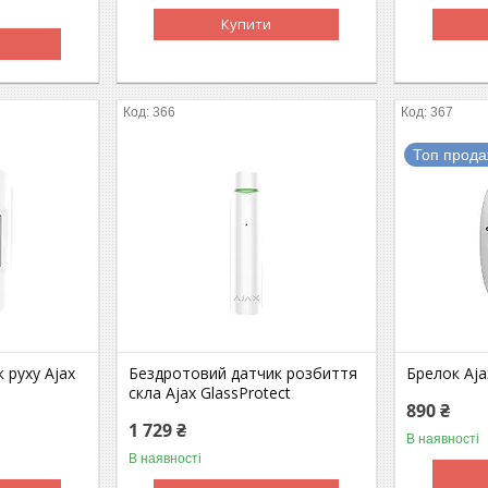
Купити
366
367
Топ прод
 руху Ajax
Бездротовий датчик розбиття
Брелок Aja
скла Ajax GlassProtect
890 ₴
1 729 ₴
В наявності
В наявності