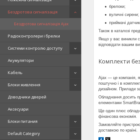
брелоки;
Бездротова сигналізація
вуличні сирени;
приймачі датчик
Бездротова сигналізація Ajax
Також в каталозі пред
Радіоконтролери і брелки
Якщо у вас виникли с
відповідати вашим в
Системи контролю доступу
Акумулятори
Комплекти без
Кабель
Ajax — це компанія, 
поштучно і в комплек
Блоки живлення
дизайном. Прилади за
Доводчики дверей
Обладнання досить пр
елементами SmartBrac
Аксесуари
Ще один плюс обладна
фінансова економія.
Блоки питания
Замовляйте пристрою
доставкою по країні.
Default Category