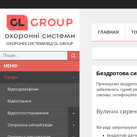
ГЛАВНАЯ
Т
ОХОРОННІ СИСТЕМИ ВІД GL-GROUP
Бездротова сиг
Товары
Пропонуємо бездротов
Відеодомофони
забезпечить гідний рі
сміливо телефонуйте
Відеопанелі
Вуличні сирен
Відеоспостереження
Охоронна сигналізація
Ми раді запропонувати
бездротові датчи
Пожежна сигналізація