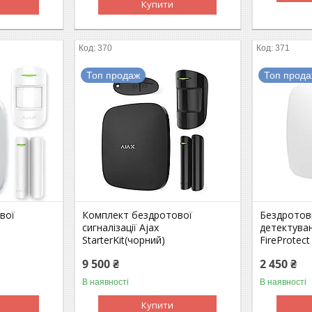
Купити
370
371
Топ продаж
Топ прод
вої
Комплект бездротової
Бездротов
сигналізації Ajax
детектуван
StarterKit(чорний)
FireProtect
9 500 ₴
2 450 ₴
В наявності
В наявності
Купити