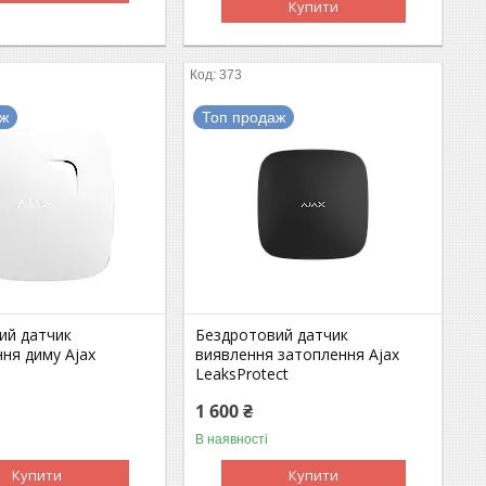
Купити
373
аж
Топ продаж
ий датчик
Бездротовий датчик
ня диму Ajax
виявлення затоплення Ajax
LeaksProtect
1 600 ₴
В наявності
Купити
Купити