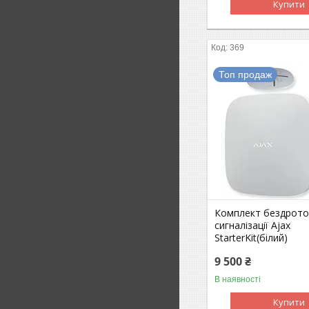
Купити
369
Топ продаж
Комплект бездрото
сигналізації Ajax
StarterKit(білий)
9 500 ₴
В наявності
Купити