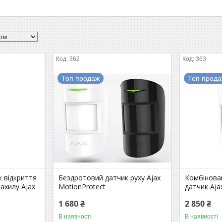
362
363
Топ продаж
Топ прод
 відкриття
Бездротовий датчик руху Ajax
Комбінова
нахилу Ajax
MotionProtect
датчик Aja
1 680 ₴
2 850 ₴
В наявності
В наявності