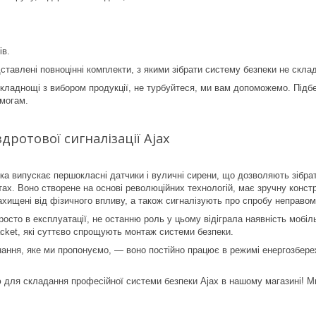
ів.
ставлені повноцінні комплекти, з якими зібрати систему безпеки не склад
кладнощі з вибором продукції, не турбуйтеся, ми вам допоможемо. Під
имогам.
дротової сигналізації Ajax
яка випускає першокласні датчики і вуличні сирени, що дозволяють зібр
тах. Воно створене на основі революційних технологій, має зручну конст
хищені від фізичного впливу, а також сигналізують про спробу неправомі
осто в експлуатації, не останню роль у цьому відіграла наявність мобіл
ket, які суттєво спрощують монтаж системи безпеки.
ння, яке ми пропонуємо, — воно постійно працює в режимі енергозбереж
 для складання професійної системи безпеки Ajax в нашому магазині! М