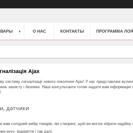
ОВАРЫ
О НАС
КОНТАКТЫ
ПРОГРАММА ЛО
налізація Ajax
у систему сигналізації нового покоління Ajax! У нас представлені вуличн
вень захисту і безпеки. Наші консультанти готові надати вам інформацію 
!
и, датчики
 вам солідний вибір товарів, які створені, щоб ви могли зібрати надійну 
ки руху, відкриття і так далі;