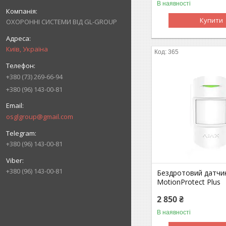
В наявності
Купити
ОХОРОННІ СИСТЕМИ ВІД GL-GROUP
Київ, Україна
365
+380 (73) 269-66-94
+380 (96) 143-00-81
osglgroup@gmail.com
+380 (96) 143-00-81
+380 (96) 143-00-81
Бездротовий датчик
MotionProtect Plus
2 850 ₴
В наявності