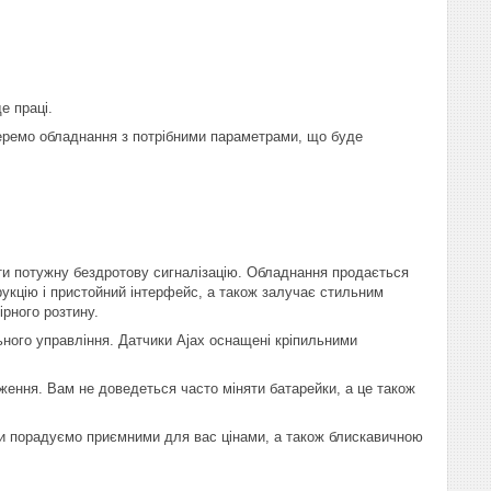
е праці.
беремо обладнання з потрібними параметрами, що буде
ати потужну бездротову сигналізацію. Обладнання продається
рукцію і пристойний інтерфейс, а також залучає стильним
рного розтину.
ьного управління. Датчики Ajax оснащені кріпильними
ення. Вам не доведеться часто міняти батарейки, а це також
и порадуємо приємними для вас цінами, а також блискавичною