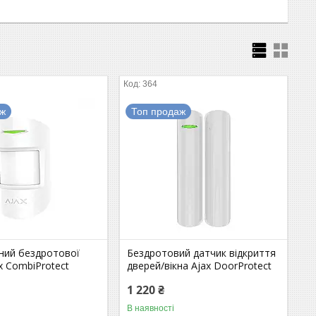
364
аж
Топ продаж
ний бездротової
Бездротовий датчик відкриття
x CombiProtect
дверей/вікна Ajax DoorProtect
1 220 ₴
В наявності