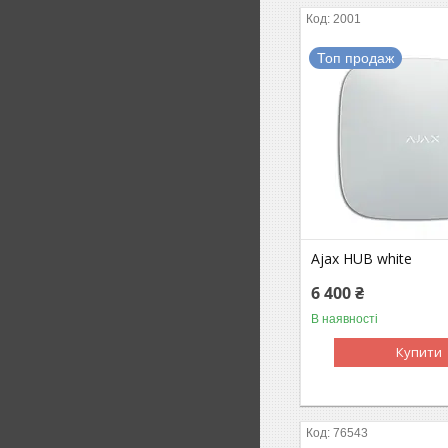
2001
Топ продаж
Ajax HUB white
6 400 ₴
В наявності
Купити
76543