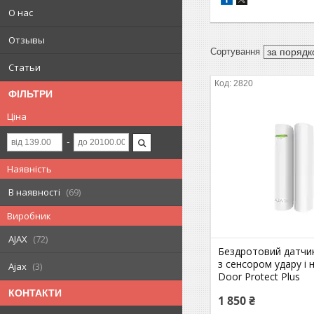
О нас
Отзывы
Статьи
2820
ФІЛЬТРИ
Ціна
Наявність
В наявності
69
Виробник
AJAX
72
Бездротовий датчик
з сенсором удару і 
Ajax
3
Door Protect Plus
КОНТАКТИ
1 850 ₴