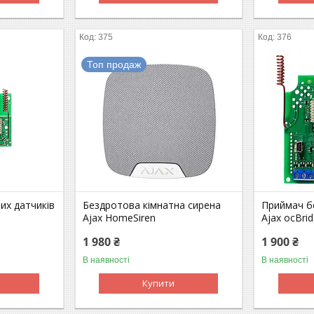
375
376
Топ продаж
их датчиків
Бездротова кімнатна сирена
Приймач б
Ajax HomeSiren
Ajax ocBrid
1 980 ₴
1 900 ₴
В наявності
В наявності
Купити