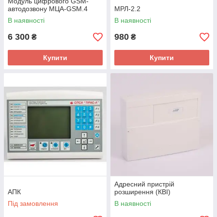
Модуль цифрового GSM-
автодозвону МЦА-GSM.4
МРЛ-2.2
В наявності
В наявності
6 300
980
₴
₴
Купити
Купити
Адресний пристрій
АПК
розширення (КВІ)
Під замовлення
В наявності