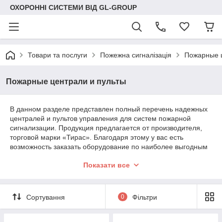
ОХОРОННІ СИСТЕМИ ВІД GL-GROUP
Товари та послуги
Пожежна сигналізація
Пожарные ц
Пожарные централи и пульты
В данном разделе представлен полный перечень надежных
централей и пультов управления для систем пожарной
сигнализации. Продукция предлагается от производителя,
торговой марки «Тирас». Благодаря этому у вас есть
возможность заказать оборудование по наиболее выгодным
ценам. Также в каталоге представлены все необходимые
Показати все
товары для монтажа системы, предупреждающей о
возникновении очагов возгорания и/или задымления.
Благодаря этому вы можете заказать как отдельный пульт,
так и весь комплект оборудования для монтажа пожарной
Сортування
0
Фільтри
системы.