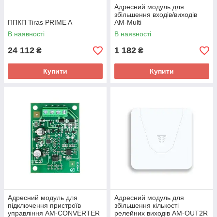
Адресний модуль для
збільшення входів/виходів
ППКП Tiras PRIME A
AM-Multi
В наявності
В наявності
24 112
1 182
₴
₴
Купити
Купити
Адресний модуль для
Адресний модуль для
підключення пристроїв
збільшення кількості
управління AM-CONVERTER
релейних виходів AM-OUT2R