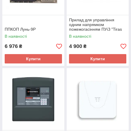
Прилад для управління
одним напрямком
ППКОП Лунь-9Р
пожежогасінням ПУіЗ "Tiras
1X"
В наявності
В наявності
6 976
4 900
₴
₴
Купити
Купити