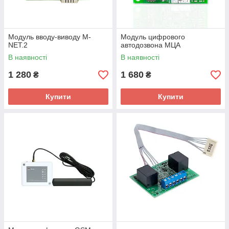
Модуль вводу-виводу M-
Модуль цифрового
NET.2
автодозвона МЦА
В наявності
В наявності
1 280
1 680
₴
₴
Купити
Купити