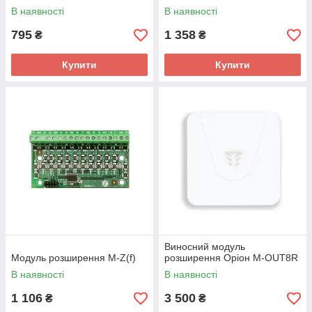
В наявності
В наявності
795
1 358
₴
₴
Купити
Купити
Виносний модуль
Модуль розширення M-Z(f)
розширення Оріон M-OUT8R
В наявності
В наявності
1 106
3 500
₴
₴