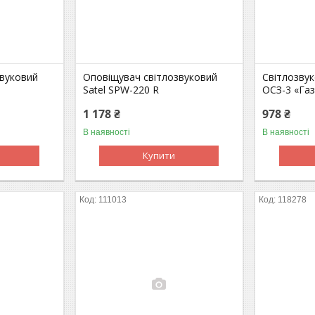
звуковий
Оповіщувач світлозвуковий
Світлозву
Satel SPW-220 R
ОСЗ-3 «Газ
1 178 ₴
978 ₴
В наявності
В наявності
Купити
111013
118278