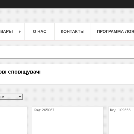
ОВАРЫ
О НАС
КОНТАКТЫ
ПРОГРАММА ЛО
ові сповіщувачі
265067
109656