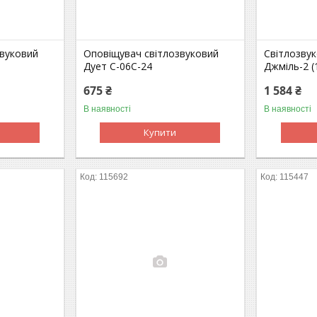
звуковий
Оповіщувач світлозвуковий
Світлозву
Дует С-06С-24
Джміль-2 (
675 ₴
1 584 ₴
В наявності
В наявності
Купити
115692
115447