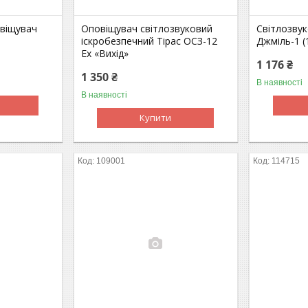
овіщувач
Оповіщувач світлозвуковий
Світлозву
іскробезпечний Тірас ОСЗ-12
Джміль-1 (
Ех «Вихід»
1 176 ₴
1 350 ₴
В наявності
В наявності
Купити
109001
114715