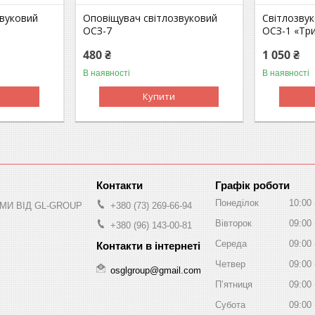
звуковий
Оповіщувач світлозвуковий
Світлозву
ОСЗ-7
ОСЗ-1 «Тр
480 ₴
1 050 ₴
В наявності
В наявності
Купити
Графік роботи
Понеділок
10:00
МИ ВІД GL-GROUP
+380 (73) 269-66-94
Вівторок
09:00
+380 (96) 143-00-81
Середа
09:00
Четвер
09:00
osglgroup@gmail.com
Пʼятниця
09:00
Субота
09:00