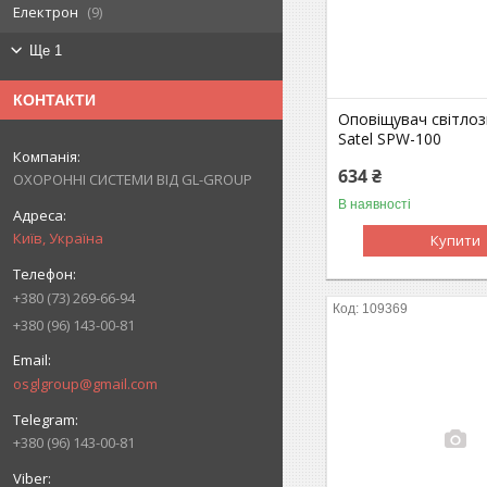
Електрон
9
Ще 1
КОНТАКТИ
Оповіщувач світло
Satel SPW-100
634 ₴
ОХОРОННІ СИСТЕМИ ВІД GL-GROUP
В наявності
Київ, Україна
Купити
+380 (73) 269-66-94
109369
+380 (96) 143-00-81
osglgroup@gmail.com
+380 (96) 143-00-81