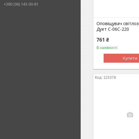
+380 (96) 143-00-81
Оповіщувач світло
Дует С-06С-220
761 ₴
В наявності
Купити
115378