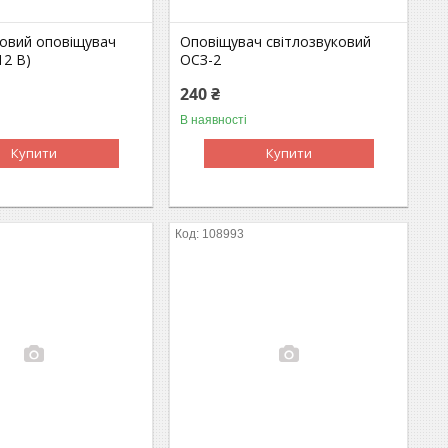
ковий оповіщувач
Оповіщувач світлозвуковий
12 В)
ОСЗ-2
240 ₴
В наявності
Купити
Купити
108993