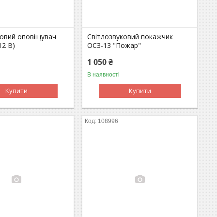
ковий оповіщувач
Світлозвуковий покажчик
12 В)
ОСЗ-13 "Пожар"
1 050 ₴
В наявності
Купити
Купити
108996