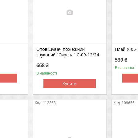
Оповіщувач пожежний
Плай У-05-
звуковий "Сирена" С-09-12/24
539 ₴
668 ₴
В наявності
В наявності
Купити
112363
109655