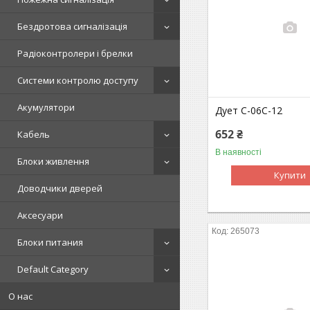
Бездротова сигналізація
Радіоконтролери і брелки
Системи контролю доступу
Акумулятори
Дует С-06С-12
652 ₴
Кабель
В наявності
Блоки живлення
Купити
Доводчики дверей
Аксесуари
265073
Блоки питания
Default Category
О нас