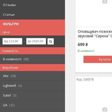
Отзывы
Статьи
ФІЛЬТРИ
Оповіщувач пожеж
Ціна
звуковий "Сирена" 
699 ₴
Наявність
В наявності
В наявності
88
Купити
Виробник
Atis
28
106078
Lightwell
4
Satel
3
UA
42