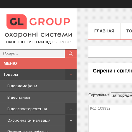
ГЛАВНАЯ
Т
ОХОРОННІ СИСТЕМИ ВІД GL-GROUP
Сирени і світл
Товары
Відеодомофони
Відеопанелі
Відеоспостереження
109932
Охоронна сигналізація
Пожежна сигналізація