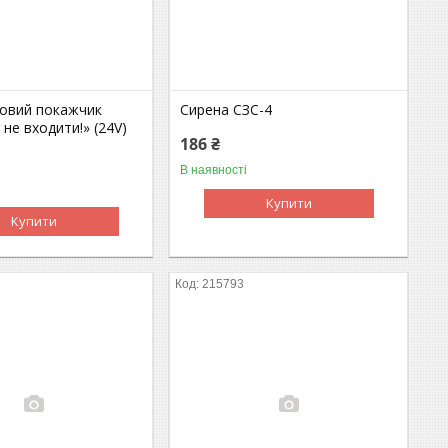
ковий покажчик
Сирена СЗС-4
 не входити!» (24V)
186 ₴
В наявності
Купити
Купити
215793