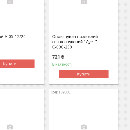
й У-05-12/24
Оповіщувач пожежний
світлозвуковий "Дует"
С-09С-230
721 ₴
Купити
В наявності
Купити
109381