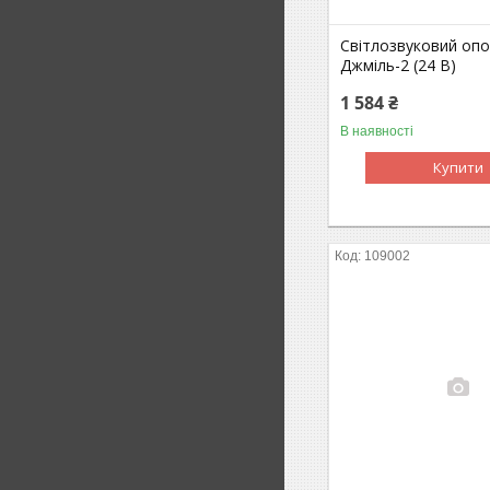
Світлозвуковий оп
Джміль-2 (24 В)
1 584 ₴
В наявності
Купити
109002