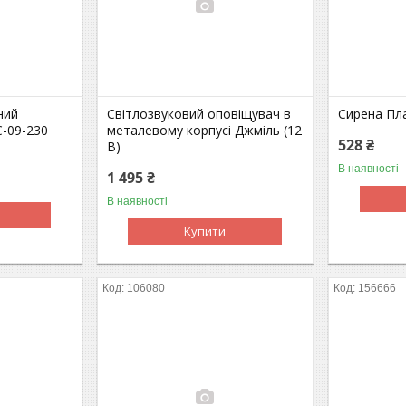
ний
Світлозвуковий оповіщувач в
Сирена Пла
С-09-230
металевому корпусі Джміль (12
528 ₴
В)
В наявності
1 495 ₴
В наявності
Купити
106080
156666