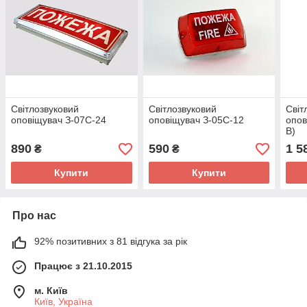
Світлозвуковий
Світлозвуковий
Світ
оповіщувач З-07С-24
оповіщувач З-05С-12
опов
В)
890
590
1 5
₴
₴
Купити
Купити
Про нас
92% позитивних з 81 відгука за рік
Працює з 21.10.2015
м. Київ
Київ, Україна