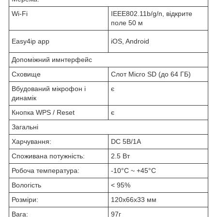
Wi-Fi
IEEE802.11b/g/n, відкрите
поле 50 м
Easy4ip app
iOS, Android
Допоміжний имнтерфейс
Сховище
Слот Micro SD (до 64 ГБ)
Вбудований мікрофон і
є
динамік
Кнопка WPS / Reset
є
Загальні
Харчування:
DC 5В/1А
Споживана потужність:
2.5 Вт
Робоча температура:
-10°C ~ +45°C
Вологість
< 95%
Розміри:
120x66x33 мм
Вага:
97г