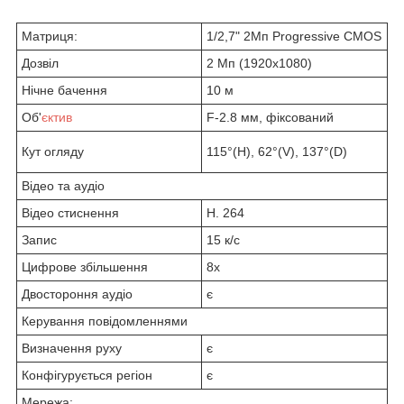
Матриця:
1/2,7" 2Мп Progressive CMOS
Дозвіл
2 Мп (1920х1080)
Нічне бачення
10 м
Об'
єктив
F-2.8 мм, фіксований
Кут огляду
115°(H), 62°(V), 137°(D)
Відео та аудіо
Відео стиснення
H. 264
Запис
15 к/с
Цифрове збільшення
8х
Двостороння аудіо
є
Керування повідомленнями
Визначення руху
є
Конфігурується регіон
є
Мережа: