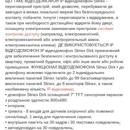
ЩО ТАКЕ ВІДЕОДОМОФОН IP відеодомофон Slinex -
переговорний пристрій, який дозволяє, перебуваючи де
завгодно в межах локальної мережі без безпосереднього
контакту, побачити, почути і переговорити з відвідувачем, а
також при необхідності дистанційно відкрити йому двері,
оснащену електричним замикаючим пристроєм
системи
контролю доступу
(наприклад, електромагнітний,
електромеханічний або электроригельный замок,
електромеханічна клямка). ДЕ ВИКОРИСТОВУЄТЬСЯ IP
ВІДЕОДОМОФОН IP відеодомофон Slinex Dirk призначений
для забезпечення безпечного і контрольованого доступу в
квартиру, приватний будинок, офіс або інше жиле або робоче
приміщення. ФУНКЦІОНАЛ ВІДЕОДОМОФОНА Slinex Dirk • до
домофону можливо підключити до 2 індивідуальних
викличних панелей Slinex та/або до 99 багатоквартирних
викличних панелей Slinex, до 8 моніторів Slinex, а також
необмежену кількість
IP-відеокамер
;
• домофон Slinex Dirk оснащений 7" TFT сенсорним екраном
з роздільною здатністю 800x480;
• інтерком;
• тривога - 8 входів для датчиків охоронної або пожежної
сигналізації, 1 вихід для підключення сирени;
• внутрішня пам'ять на 30 кадрів і 30 текстових повідомлень;
• автовідповідач на 30 повідомлень;