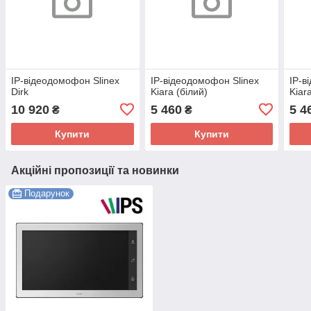
IP-відеодомофон Slinex
IP-відеодомофон Slinex
IP-в
Dirk
Kiara (білий)
Kiar
10 920
5 460
5 4
₴
₴
Купити
Купити
Акційні пропозиції та новинки
Подарунок