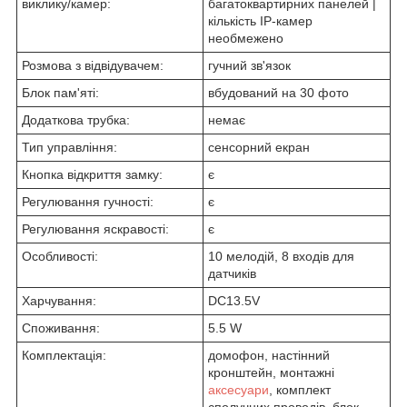
виклику/камер:
багатоквартирних панелей |
кількість IP-камер
необмежено
Розмова з відвідувачем:
гучний зв'язок
Блок пам'яті:
вбудований на 30 фото
Додаткова трубка:
немає
Тип управління:
сенсорний екран
Кнопка відкриття замку:
є
Регулювання гучності:
є
Регулювання яскравості:
є
Особливості:
10 мелодій, 8 входів для
датчиків
Харчування:
DC13.5V
Споживання:
5.5 W
Комплектація:
домофон, настінний
кронштейн, монтажні
аксесуари
, комплект
сполучних проводів, блок