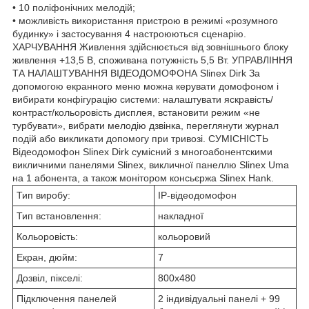
• 10 поліфонічних мелодій;
• можливість використання пристрою в режимі «розумного
будинку» і застосування 4 настроюються сценарію.
ХАРЧУВАННЯ Живлення здійснюється від зовнішнього блоку
живлення +13,5 В, споживана потужність 5,5 Вт. УПРАВЛІННЯ
ТА НАЛАШТУВАННЯ ВІДЕОДОМОФОНА Slinex Dirk За
допомогою екранного меню можна керувати домофоном і
вибирати конфігурацію системи: налаштувати яскравість/
контраст/кольоровість дисплея, встановити режим «не
турбувати», вибрати мелодію дзвінка, переглянути журнал
подій або викликати допомогу при тривозі. СУМІСНІСТЬ
Відеодомофон Slinex Dirk сумісний з многоабонентскими
викличними панелями Slinex, викличної панеллю Slinex Uma
на 1 абонента, а також монітором консьєржа Slinex Hank.
Тип виробу:
IP-відеодомофон
Тип встановлення:
накладної
Кольоровість:
кольоровий
Екран, дюйм:
7
Дозвіл, пікселі:
800х480
Підключення панелей
2 індивідуальні панелі + 99