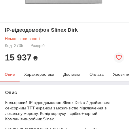
IP-відеодомофон Slinex Dirk
Немає в наявності
Код: 2735
Роздріб
15 937
₴
Опис
Характеристики
Доставка
Оплата
Умови п
Опис
Кольоровий IP відеодомофон Slinex Dirk з 7-дюймовим
сенсорним TFT екраном з можливістю підключення в
локальну мережу. Колір корпусу - срібло+чорний.
Компанія-виробник Slinex.