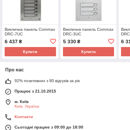
Виклична панель Commax
Виклична панель Commax
Вик
DRC-7UC
DRC-3UC
DRC
6 437
5 330
6 3
₴
₴
Купити
Купити
Про нас
92% позитивних з 80 відгуків за рік
Працює з 21.10.2015
м. Київ
Київ, Україна
Контакти
Сьогодні працює з 09:00 до 18:00