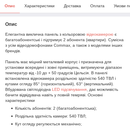
Опис
Характеристики
Доставка
Оплата
Умови п
Опис
Елегантна виклична панель з кольоровою
відеокамерою
є
багатоабонентські і підтримує 2 абонента (квартири). Сумісна
з усім відеодомофонами Commax, а також з моделями інших
брендів.
Панель має міцний металевий корпус і призначена для
установки всередині і зовні приміщень, витримуючи діапазон
температур від -10 до + 50 градусів Цельсія. В панелі
встановлена відеокамера роздільною здатністю 540 ТВЛ і
кутами огляду 85° (горизонтальний), 63° (вертикальний).
Вбудована світлодіодна
LED підсвічування
, дає можливість
бачити відвідувача навіть у повній темряві. Основні
характеристики
Кількість абонентів: 2 (багатоабонентська);
Роздільна здатність камери: 540 ТВЛ;
Кут огляду регулюється механічно;