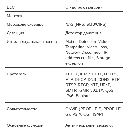
BLC
Є настроювані зони
Мережа:
Мережеве сховище
NAS (NFS, SMB/CIFS)
Детекция
Детектор движения
Интеллектуальная тревога:
Motion Detection, Video
Tampering, Video Loss,
Network Disconnect, IP
address conflict, Storage
exception
Протоколы:
TCP/IP, ICMP, HTTP, HTTPS,
FTP, DHCP, DNS, DDNS, RTP,
RTSP, RTCP, NTP, UPnP,
SMTP, IGMP, 802.1X, QoS,
IPv6, Bonjour
Совместимость:
ONVIF (PROFILE S, PROFILE
G), PSIA, CGI, ISAPI
Основные функции
Анти-мерцание, зеркало,