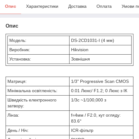
Опис
Характеристики
Доставка
Оплата
Умови п
Опис
Модель:
DS-2CD1031-I (4 мм)
Виробник:
Hikvision
Установка:
Зовнішня
Матриця:
1/3" Progressive Scan CMOS
Мінімальна освітленість:
0.01 Люкс/ F1.2; 0 Люкс з ІК
Швидкість електронного
1/3с ~1/100,000 з
затвору:
Лінза:
f=4мм / F2.0, кут огляду:
83.6°
День / Ніч:
ICR-фільтр