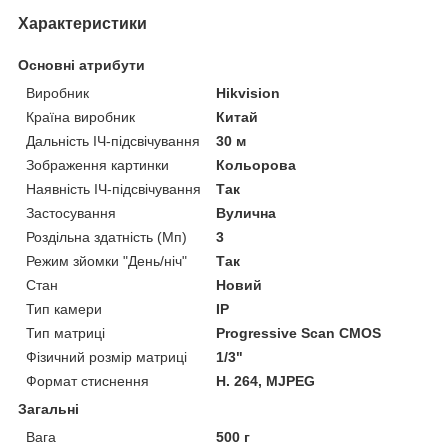
Характеристики
Основні атрибути
Виробник
Hikvision
Країна виробник
Китай
Дальність ІЧ-підсвічування
30 м
Зображення картинки
Кольорова
Наявність ІЧ-підсвічування
Так
Застосування
Вулична
Роздільна здатність (Мп)
3
Режим зйомки "День/ніч"
Так
Стан
Новий
Тип камери
IP
Тип матриці
Progressive Scan CMOS
Фізичний розмір матриці
1/3"
Формат стиснення
H. 264, MJPEG
Загальні
Вага
500 г