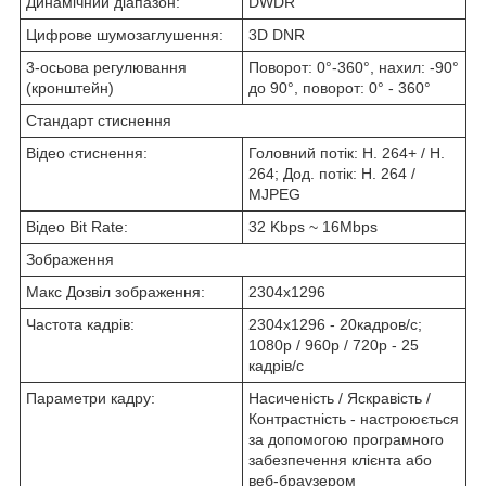
Динамічний діапазон:
DWDR
Цифрове шумозаглушення:
3D DNR
3-осьова регулювання
Поворот: 0°-360°, нахил: -90°
(кронштейн)
до 90°, поворот: 0° - 360°
Стандарт стиснення
Відео стиснення:
Головний потік: H. 264+ / H.
264; Дод. потік: H. 264 /
MJPEG
Відео Bit Rate:
32 Kbps ~ 16Mbps
Зображення
Макс Дозвіл зображення:
2304x1296
Частота кадрів:
2304x1296 - 20кадров/с;
1080p / 960p / 720p - 25
кадрів/с
Параметри кадру:
Насиченість / Яскравість /
Контрастність - настроюється
за допомогою програмного
забезпечення клієнта або
веб-браузером