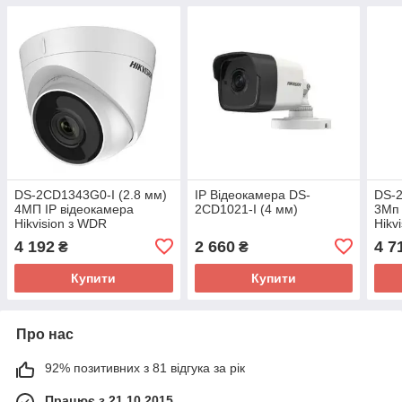
DS-2CD1343G0-I (2.8 мм)
IP Відеокамера DS-
DS-
4МП IP відеокамера
2CD1021-I (4 мм)
3Мп 
Hikvision з WDR
Hikv
4 192
2 660
4 7
₴
₴
Купити
Купити
Про нас
92% позитивних з 81 відгука за рік
Працює з 21.10.2015