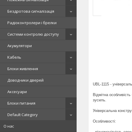
Бездротова сигналізація
Радіоконтролери і брелки
Системи контролю доступу
Акумулятори
Кабель
Блоки живлення
Доводчики дверей
UBL-1115 - універсал
Аксесуари
Відмітна особливість
зусиль.
Блоки питания
Універсальна констру
Default Category
Особливості:
О нас
- різноманітність спо