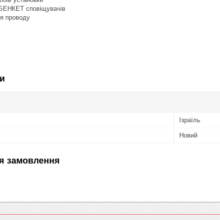
 БЕНКЕТ сповіщувачів
ля проводу
и
Ізраїль
Новий
я замовлення