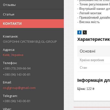
Отзывы
- Точне регулювання
- Внутрішній канал д
- Легкий монтаж
Статьи
- Привабливий дизайн
- Висока якість
КОНТАКТИ
Характеристик
ОХОРОННІ СИСТЕМИ ВІД GL-GROUP
Основні
Київ, Україна
Країна виробник
Стан
+380 (73) 269-66-94
+380 (96) 143-00-81
Інформація дл
osglgroup@gmail.com
Ціна:
122 ₴
+380 (96) 143-00-81