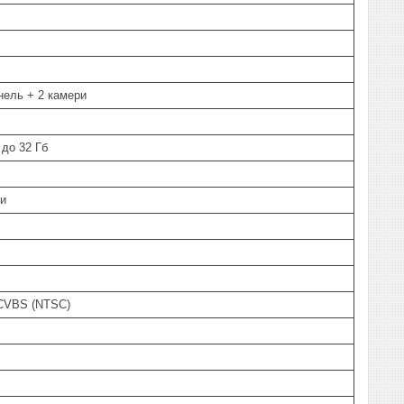
анель + 2 камери
 до 32 Гб
ки
 CVBS (NTSC)