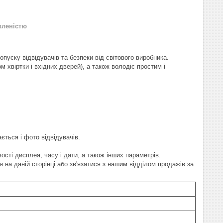
вленістю
уску відвідувачів та безпеки від світового виробника.
хвіртки і вхідних дверей), а також володіє простим і
ається і фото відвідувачів.
сті дисплея, часу і дати, а також інших параметрів.
а даній сторінці або зв'язатися з нашим відділом продажів за