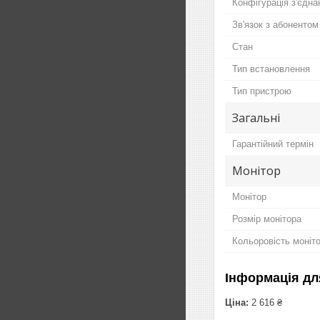
Конфігурація з'єдна
Зв'язок з абонентом
Стан
Тип встановлення
Тип пристрою
Загальні
Гарантійний термін
Монітор
Монітор
Розмір монітора
Кольоровість моніт
Інформація дл
Ціна:
2 616 ₴