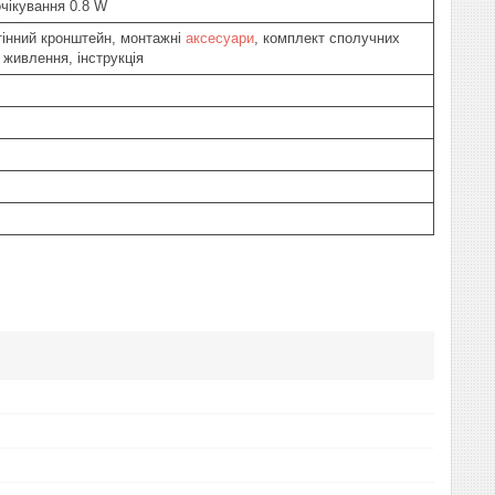
очікування 0.8 W
інний кронштейн, монтажні
аксесуари
, комплект сполучних
 живлення, інструкція