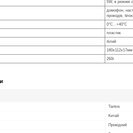
5W, в режимі 
домофон, наст
проводів, блок
:
0°C...+40°C
пластик
білий
180х112х17мм
260г
и
Tantos
Китай
Провідний