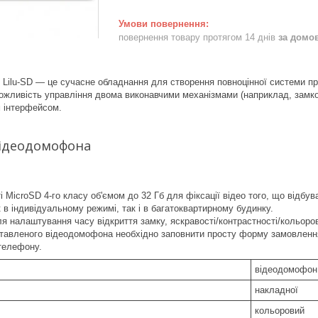
повернення товару протягом 14 днів
за домо
Lilu-SD — це сучасне обладнання для створення повноцінної системи проп
ожливість управління двома виконавчими механізмами (наприклад, замком 
м інтерфейсом.
відеодомофона
і MicroSD 4-го класу об'ємом до 32 Гб для фіксації відео того, що відбув
 в індивідуальному режимі, так і в багатоквартирному будинку.
я налаштування часу відкриття замку, яскравості/контрастності/кольорово
авленого відеодомофона необхідно заповнити просту форму замовлення н
телефону.
відеодомофон
накладної
кольоровий