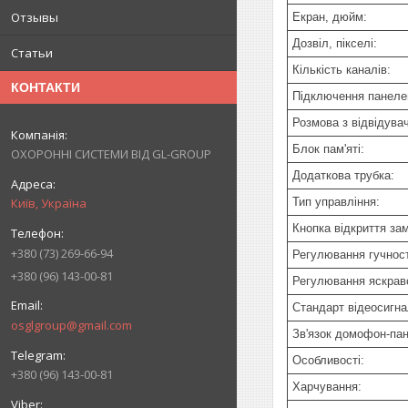
Отзывы
Екран, дюйм:
Дозвіл, пікселі:
Статьи
Кількість каналів:
КОНТАКТИ
Підключення панеле
Розмова з відвідува
Блок пам'яті:
ОХОРОННІ СИСТЕМИ ВІД GL-GROUP
Додаткова трубка:
Київ, Україна
Тип управління:
Кнопка відкриття зам
+380 (73) 269-66-94
Регулювання гучност
+380 (96) 143-00-81
Регулювання яскраво
Стандарт відеосигна
osglgroup@gmail.com
Зв'язок домофон-па
Особливості:
+380 (96) 143-00-81
Харчування: