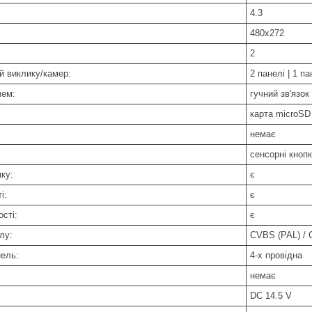
4.3
480х272
2
й виклику/камер:
2 панелі | 1 п
чем:
гучний зв'язок
карта microSD
немає
сенсорні кноп
ку:
є
і:
є
сті:
є
лу:
CVBS (PAL) /
нель:
4-х провідна
немає
DC 14.5 V