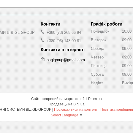
Графік роботи
Понеділок
10:00
МИ ВІД GL-GROUP
+380 (73) 269-66-94
Вівторок
09:00
+380 (96) 143-00-81
Середа
09:00
Четвер
09:00
osglgroup@gmail.com
Пʼятниця
09:00
Субота
09:00
Неділя
Вихід
Сайт створений на маркетплейсі
Prom.ua
Продавець на Bigl.ua
ОХОРОННІ СИСТЕМИ ВІД GL-GROUP |
Поскаржитися на контент
|
Політика конфіден
Select Language
▼