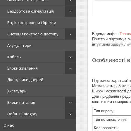
Бездротова сигналізація
Радіоконтролери і брелки
Системи контролю доступу
Відеодомофон
Tantos
Пристрій підтримує м
інтуїтивно зрозуміли
Акумулятори
Кабель
Особливості 
Блоки живлення
Доводчики дверей
Підтримка карт пам'ят
Можливість роботи як
Аксесуари
Широкі можливості дл
Для придбання предст
контактним номером 
Блоки питания
Тип виробу:
Default Category
Тип встановлення:
О нас
Кольоровість: