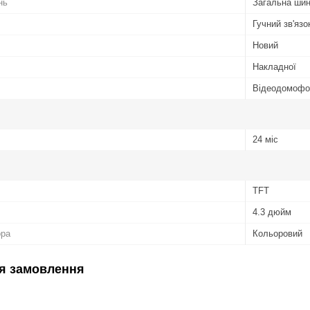
нь
Загальна ши
Гучний зв'язо
Новий
Накладної
Відеодомофо
24 міс
TFT
4.3 дюйм
ора
Кольоровий
я замовлення