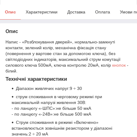
Опис
Характеристики
Доставка
Оплата
Умови п
Опис
Напис - «Розблокування дверей», нормально-замкнуті
контакти, зелений колір, механічна фіксація стану
(повернення у вартове стан за допомогою ключа), без
світлодіодних індикаторів, максимальний струм комутації
силового ключа 500мА, ключа контролю 20мА, колір
кнопок
-
білий.
Технічні характеристики
Діапазон живлячих напруг:9 ÷ 30
струм споживання в черговому режимі при
максимальній напрузі живлення 30В:
- по ланцюгу «-ШПС»:не більше 50 мкА
- по ланцюгу «-24В»:не більше 500 мкА
Струм споживання в режимі «Включено»
встановлюється зовнішнім резистором у діапазоні
значень:2 ÷ 20 мА