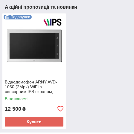
Акційні пропозиції та новинки
Подарунок
Відеодомофон ARNY AVD-
1060 (2Mpx) WiFi з
сенсорним IPS екраном,
пам'ятью та детектором руху
В наявності
12 500
₴
Купити