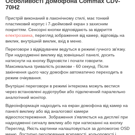
Особливості домофона Commax CDV-
70H2
Пристрій виконаний в лаконічному стилі, має тонкий
пластиковий корпус і 7-дюймовий екран з захисним
покриттям. Сенсорні кнопки відповідають за відкриття
електрозамка
, перегляд зображення від камер, відповідь на
виклик, внутрішній виклик, вхід в меню.
Переговори з відвідувачем ведуться в режимі гучного зв'язку.
При надходженні виклику від зовнішньої панелі, досить
натиснути на кнопку Відповісти і почати говорити.
Максимальна тривалість розмови - 60 секунд. Після
закінчення цього часу домофон автоматично переходить в
режим очікування.
Внутрішні переговори в режимі інтеркома можуть вестися
через встановлені аудіотрубки або підключений паралельно
аналогічний монітор.
Відеоінформація надходить на екран домофона від камер на
панелі виклику або від аналогової камери
відеоспостереження. Зображення з'являється на дисплеї при
надходженні сигналу виклику або при натисканні на кнопку
Перегляд. Якість картинки налаштовується за допомогою OSD
меню. Доступно регулювання яскравості, кольоровості і