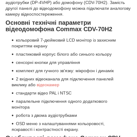
аудіотрубки (DP-4VHP) або домофону (CDV-70H2). Замість
другої панелі до відеодомофону можна підключати аналогову
камеру відеоспостереження.
Основні технічні параметри
відеодомофона Commax CDV-70H2
кольоровий 7-дюймовий LCD монітор із захисним
покриттям екрану
пластиковий корпус білого або синього кольору
сенсорні кнопки для управління
комплект для гучного зв'язку: мікрофон і динамік
2 вхідних відеоканала для підключення панелей
виклику або
відеокамер
стандарти відео PAL і NTSC
паралельне підключення одного додаткового
монітора
робота з двома аудіотрубками
OSD меню з налаштуваннями кольоровості,
яскравості і контрастності екрану.