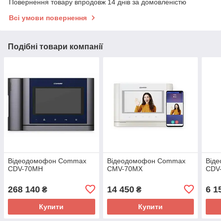
Повернення товару впродовж 14 днів за домовленістю
Всі умови повернення
Подібні товари компанії
Відеодомофон Commax
Відеодомофон Commax
Від
CDV-70MH
CMV-70MX
CDV
268 140
14 450
6 1
₴
₴
Купити
Купити