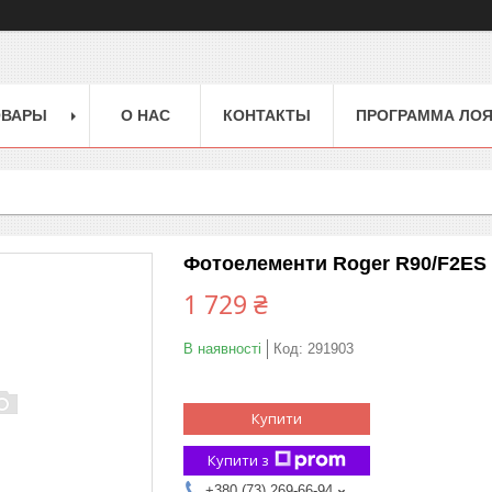
ОВАРЫ
О НАС
КОНТАКТЫ
ПРОГРАММА ЛО
Фотоелементи Roger R90/F2ES 
1 729 ₴
В наявності
Код:
291903
Купити
Купити з
+380 (73) 269-66-94