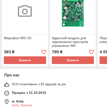
Мікрофон MIC-02
Адресний модуль для
Пере
підключення пристроїв
кліє
управління AM-
CONVERTER
383
795
4 0
₴
₴
Купити
Купити
Про нас
91% позитивних з 82 відгуків за рік
Працює з 21.10.2015
м. Київ
Київ, Україна