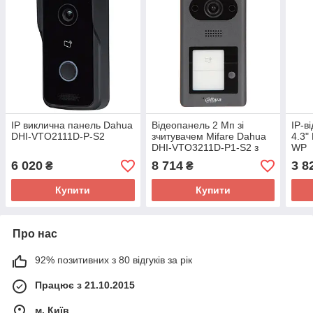
IP виклична панель Dahua
Відеопанель 2 Мп зі
IP-в
DHI-VTO2111D-P-S2
зчитувачем Mifare Dahua
4.3"
DHI-VTO3211D-P1-S2 з
WP
детекцією руху для IP-
6 020
8 714
3 8
₴
₴
домофонів
Купити
Купити
Про нас
92% позитивних з 80 відгуків за рік
Працює з 21.10.2015
м. Київ