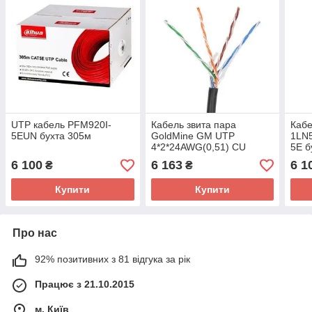
UTP кабель PFM920I-
Кабель звита пара
Кабе
5EUN бухта 305м
GoldMine GM UTP
1LN
4*2*24AWG(0,51) СU
5E б
CAT.5E PE (UTP мідь
вита
6 100
6 163
6 1
₴
₴
зовнішній) бухта 305 м
24A
305
Купити
Купити
Про нас
92% позитивних з 81 відгука за рік
Працює з 21.10.2015
м. Київ