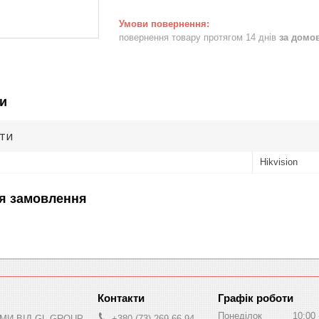
повернення товару протягом 14 днів
за домо
и
ути
Hikvision
я замовлення
Графік роботи
Понеділок
10:00
МИ ВІД GL-GROUP
+380 (73) 269-66-94