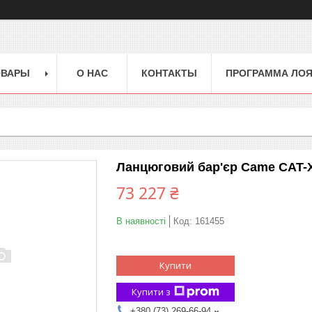
ОВАРЫ
О НАС
КОНТАКТЫ
ПРОГРАММА ЛО
Ланцюговий бар'єр Came CAT-X 
73 227 ₴
В наявності
Код:
161455
Купити
Купити з
+380 (73) 269-66-94