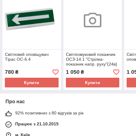
Світловий оповіщувач
Світлозвуковий покажчик
Світ
Тірас ОС-6.4
ОСЗ-14.1 "Стрілка-
опов
показник напр. руху"(24в)
780
1 050
1 0
₴
₴
Купити
Купити
Про нас
92% позитивних з 80 відгуків за рік
Працює з 21.10.2015
м. Київ