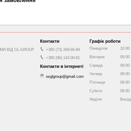
я замовлення
Графік роботи
Понеділок
10:00
МИ ВІД GL-GROUP
+380 (73) 269-66-94
Вівторок
09:00
+380 (96) 143-00-81
Середа
09:00
Четвер
09:00
osglgroup@gmail.com
Пʼятниця
09:00
Субота
09:00
Неділя
Вихід