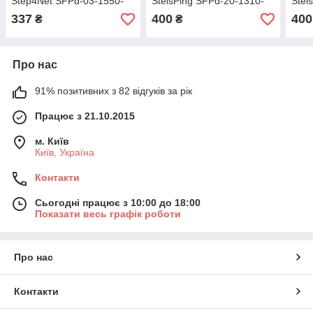
Step4Net SFPd-03-1550-
StelsPing SFPd-20-1310-
Stel
WDM-SC
WDM-SC DDM 20km
WDM
337
400
400
₴
₴
Про нас
91% позитивних з 82 відгуків за рік
Працює з 21.10.2015
м. Київ
Київ, Україна
Контакти
Сьогодні працює з 10:00 до 18:00
Показати весь графік роботи
Про нас
Контакти