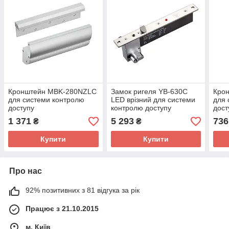
Кронштейн MBK-280NZLC
Замок ригеля YB-630C
Кро
для системи контролю
LED врізний для системи
для 
доступу
контролю доступу
дост
1 371
5 293
736
₴
₴
Купити
Купити
Про нас
92% позитивних з 81 відгука за рік
Працює з 21.10.2015
м. Київ