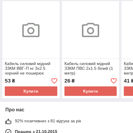
Кабель силовий мідний
Кабель силовий мідний
Кабе
ЗЗКМ ВВГ-П нг 3x2.5
ЗЗКМ ПВС 2x1.5 білий (1
ЗЗКМ
чорний не поширює
метр)
метр
горіння (1 метр)
53
26
41
₴
₴
Купити
Купити
Про нас
92% позитивних з 81 відгука за рік
Працює з 21.10.2015