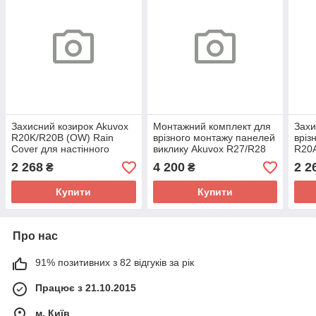
Захисний козирок Akuvox
Монтажний комплект для
Захи
R20K/R20B (OW) Rain
врізного монтажу панелей
вріз
Cover для настінного
виклику Akuvox R27/R28
R20
монтажу
In-Wall Box
2 268
4 200
2 2
₴
₴
Купити
Купити
Про нас
91% позитивних з 82 відгуків за рік
Працює з 21.10.2015
м. Київ