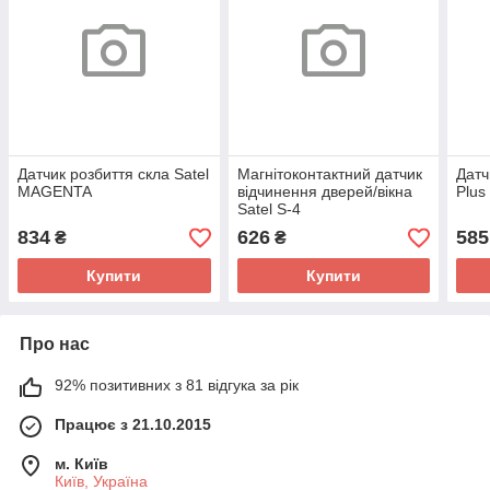
Датчик розбиття скла Satel
Магнітоконтактний датчик
Датч
MAGENTA
відчинення дверей/вікна
Plus
Satel S-4
834
626
585
₴
₴
Купити
Купити
Про нас
92% позитивних з 81 відгука за рік
Працює з 21.10.2015
м. Київ
Київ, Україна