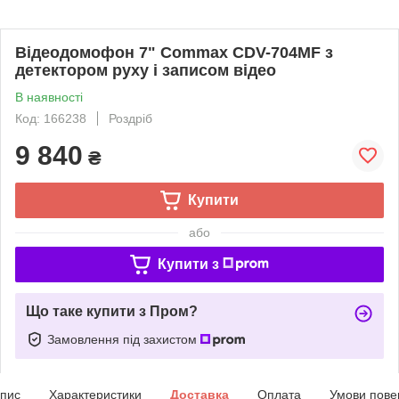
Відеодомофон 7" Commax СDV-704MF з
детектором руху і записом відео
В наявності
Код: 166238
Роздріб
9 840
₴
Купити
або
Купити з
Що таке купити з Пром?
Замовлення під захистом
пис
Характеристики
Доставка
Оплата
Умови пове