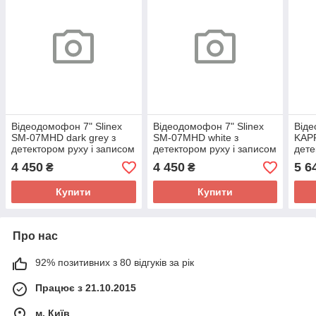
Відеодомофон 7" Slinex
Відеодомофон 7" Slinex
Віде
SM-07MHD dark grey з
SM-07MHD white з
KAPP
детектором руху і записом
детектором руху і записом
дете
відео
відео
віде
4 450
4 450
5 6
₴
₴
Купити
Купити
Про нас
92% позитивних з 80 відгуків за рік
Працює з 21.10.2015
м. Київ