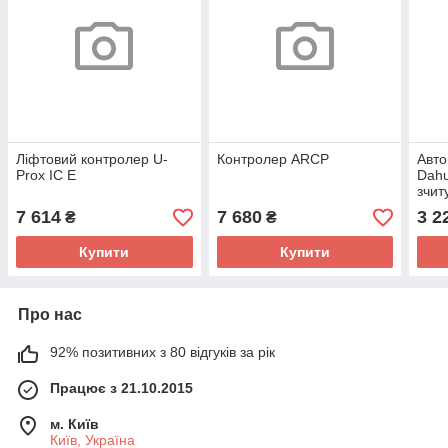
Ліфтовий контролер U-
Контролер ARCP
Авто
Prox IC E
Dahu
зчит
7 614
7 680
3 2
₴
₴
Купити
Купити
Про нас
92% позитивних з 80 відгуків за рік
Працює з 21.10.2015
м. Київ
Київ, Україна