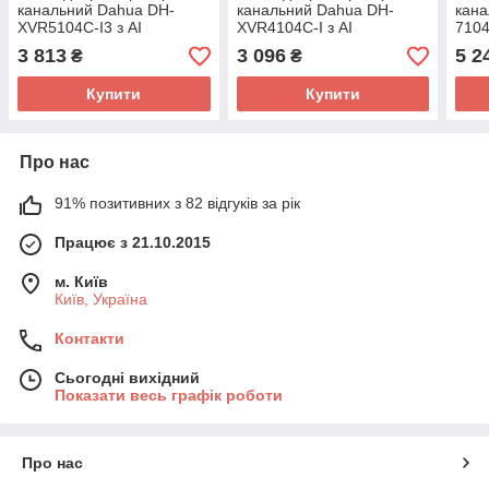
канальний Dahua DH-
канальний Dahua DH-
кана
XVR5104C-I3 з AI
XVR4104C-I з AI
7104
функціями для систем
функціями для систем
підт
3 813
3 096
5 2
₴
₴
відеоспостереження
відеонагляду
віде
сис
Купити
Купити
Про нас
91% позитивних з 82 відгуків за рік
Працює з 21.10.2015
м. Київ
Київ, Україна
Контакти
Сьогодні вихідний
Показати весь графік роботи
Про нас