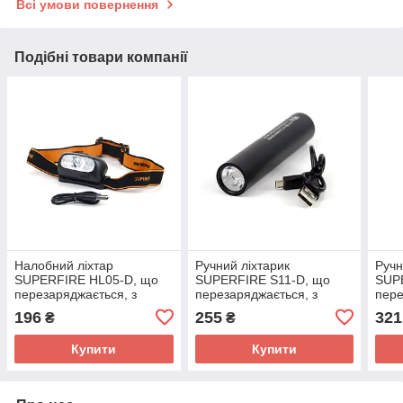
Всі умови повернення
Подібні товари компанії
Налобний ліхтар
Ручний ліхтарик
Ручн
SUPERFIRE HL05-D, що
SUPERFIRE S11-D, що
SUP
перезаряджається, з
перезаряджається, з
пере
потужністю 2 Вт
потужністю 2 Вт
поту
196
255
321
₴
₴
Купити
Купити