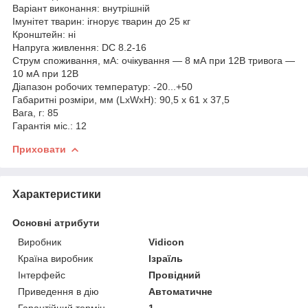
Варіант виконання: внутрішній
Імунітет тварин: ігнорує тварин до 25 кг
Кронштейн: ні
Напруга живлення: DC 8.2-16
Струм споживання, мА: очікування ― 8 мА при 12В тривога ―
10 мА при 12В
Діапазон робочих температур: -20...+50
Габаритні розміри, мм (LxWxH): 90,5 х 61 х 37,5
Вага, г: 85
Гарантія міс.: 12
Приховати
Характеристики
Основні атрибути
Виробник
Vidicon
Країна виробник
Ізраїль
Інтерфейс
Провідний
Приведення в дію
Автоматичне
Гарантійний термін
1