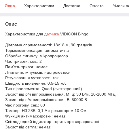
Опис
Характеристики
Доставка
Оплата
Умови п
Опис
Характеристики для
д
атчика
VIDICON Bingo:
Діаграма спрямованості: 18х18 м, 90 градусів
Термокомпенсация: автоматична
Обробка сигналу: мікропроцесор
Час тривоги, сек.: 2
Пам'ять тривог: немає
Лічильник імпульсів: настроюється
Регулювання чутливості: так
Швидкість виявлення: 0,5-15 м/с
Тип піроелемента: Quad (счетверенний)
Захист від р/ч випромінювання, МГц: 30 В/м, 10-1000 МГц
Захист від е/м випромінювання, В: 50000 В
Час прогріву, сек.: 60
Тампер: НЗ 28В, 0,1 А з резистором 10 Ом
Функція антимаскировки: немає
Світлодіодний індикатор: горить при спрацюванні
Захист від світла: немає