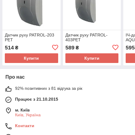
Датчик руху PATROL-203
Датчик руху PATROL-
ІЧ-д
PET
403PET
AQU
514
589
595
₴
₴
Купити
Купити
Про нас
92% позитивних з 81 відгука за рік
Працює з 21.10.2015
м. Київ
Київ, Україна
Контакти