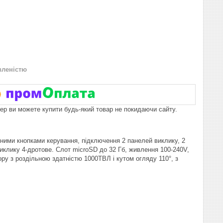
вленістю
пер ви можете купити будь-який товар не покидаючи сайту.
ними кнопками керування, підключення 2 панелей виклику, 2
 виклику 4-дротове. Слот microSD до 32 Гб, живлення 100-240V,
у з роздільною здатністю 1000ТВЛ і кутом огляду 110°, з