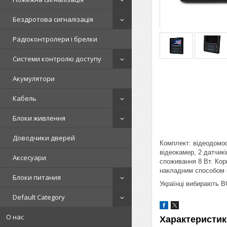
Бездротова сигналізація
Радіоконтролери і брелки
Системи контролю доступу
Акумулятори
Кабель
Блоки живлення
Доводчики дверей
Комплект: відеодомоф
відеокамер, 2 датчикі
Аксесуари
споживання 8 Вт. Кор
накладним способом 
Блоки питания
Українці вибирають 
Default Category
О нас
Характеристик