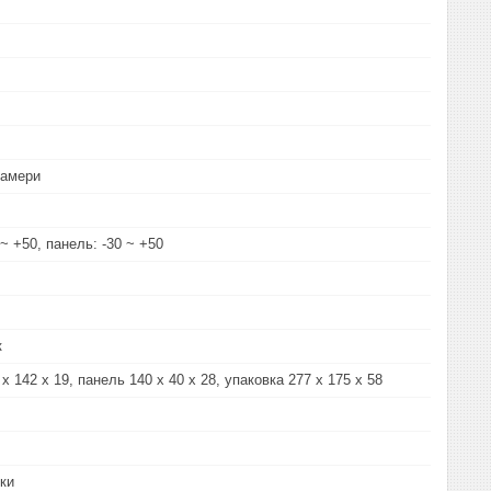
камери
~ +50, панель: -30 ~ +50
к
 142 х 19, панель 140 х 40 х 28, упаковка 277 x 175 x 58
пки