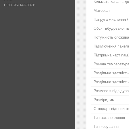
Кількість каналів 
+380 (96) 143-00-81
Матеріал
Напруга живлення 
Обсяг вбудованої па
Потужність спожива
Підключення панеле
Підтримка карт пам'
Робоча температура
Роздільна здатність 
Роздільна здатність
Розмова з відвідув
Розміри, мм
Стандарт відеосигн
Тип встановлення
Тип керування