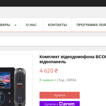
ОВАРЫ
О НАС
КОНТАКТЫ
ПРОГРАММА ЛО
Комплект відеодомофона BCOM 
відеопанель
4 620 ₴
В наявності
Код:
240554
Купити
Купити з