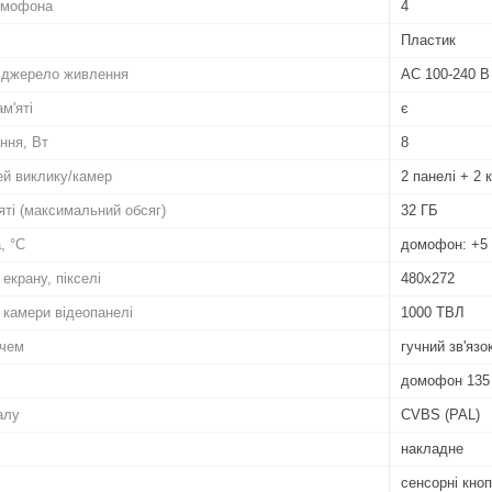
домофона
4
Пластик
/ джерело живлення
AC 100-240 В
м'яті
є
ння, Вт
8
й виклику/камер
2 панелі + 2 
яті (максимальний обсяг)
32 ГБ
, °C
домофон: +5 
екрану, пікселі
480х272
 камери відеопанелі
1000 ТВЛ
ачем
гучний зв'язо
домофон 135 х
алу
CVBS (PAL)
накладне
сенсорні кно