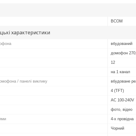
BCOM
цькі характеристики
мофона
вбудований
домофон 270,
12
на 1 канал
домофона / панелі виклику
вбудоване ре
4 (TFT)
AC 100-240V
фото, відео
оями
4-х провідна
Чорний