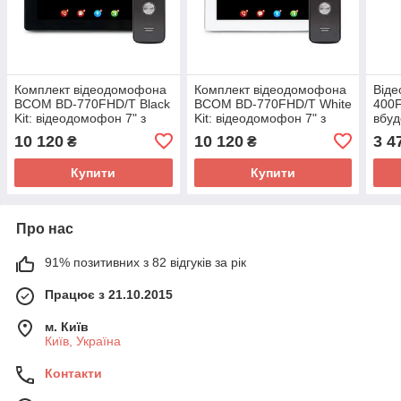
Комплект відеодомофона
Комплект відеодомофона
Від
BCOM BD-770FHD/T Black
BCOM BD-770FHD/T White
400F
Kit: відеодомофон 7" з
Kit: відеодомофон 7" з
вбуд
детектором руху і
детектором руху і
зчит
10 120
10 120
3 4
₴
₴
підтримкою Tuya Smart і
підтримкою Tuya Smart і
відеопанель
відеопанель
Купити
Купити
Про нас
91% позитивних з 82 відгуків за рік
Працює з 21.10.2015
м. Київ
Київ, Україна
Контакти