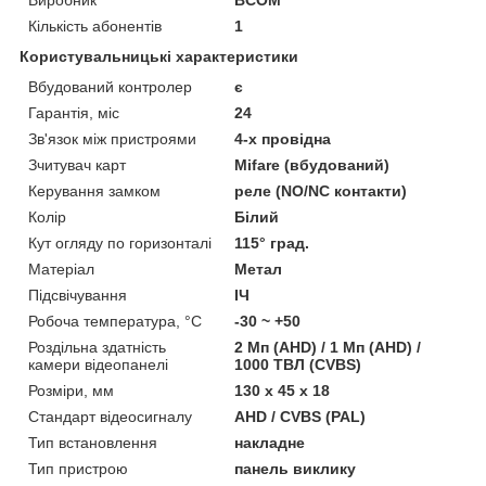
Кількість абонентів
1
Користувальницькі характеристики
Вбудований контролер
є
Гарантія, міс
24
Зв'язок між пристроями
4-х провідна
Зчитувач карт
Mifare (вбудований)
Керування замком
реле (NO/NC контакти)
Колір
Білий
Кут огляду по горизонталі
115° град.
Матеріал
Метал
Підсвічування
ІЧ
Робоча температура, °C
-30 ~ +50
Роздільна здатність
2 Мп (AHD) / 1 Мп (AHD) /
камери відеопанелі
1000 ТВЛ (CVBS)
Розміри, мм
130 х 45 х 18
Стандарт відеосигналу
AHD / CVBS (PAL)
Тип встановлення
накладне
Тип пристрою
панель виклику