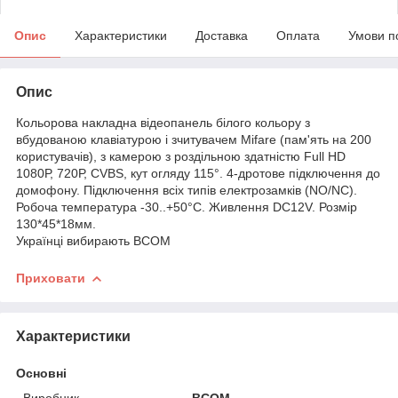
Опис
Характеристики
Доставка
Оплата
Умови п
Опис
Кольорова накладна відеопанель білого кольору з
вбудованою клавіатурою і зчитувачем Mifare (пам'ять на 200
користувачів), з камерою з роздільною здатністю Full HD
1080Р, 720Р, CVBS, кут огляду 115°. 4-дротове підключення до
домофону. Підключення всіх типів електрозамків (NO/NC).
Робоча температура -30..+50°С. Живлення DC12V. Розмір
130*45*18мм.
Українці вибирають BCOM
Приховати
Характеристики
Основні
Виробник
BCOM