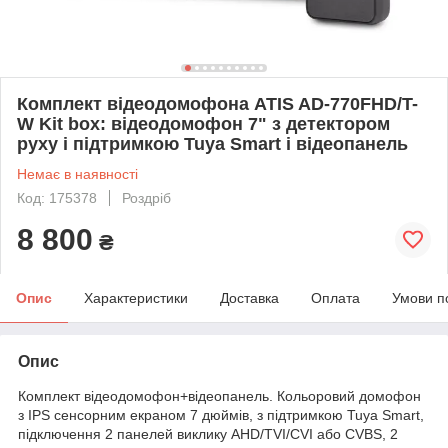
Комплект відеодомофона ATIS AD-770FHD/T-
W Kit box: відеодомофон 7" з детектором
руху і підтримкою Tuya Smart і відеопанель
Немає в наявності
Код: 175378
Роздріб
8 800
₴
Опис
Характеристики
Доставка
Оплата
Умови п
Опис
Комплект відеодомофон+відеопанель. Кольоровий домофон
з IPS сенсорним екраном 7 дюймів, з підтримкою Tuya Smart,
підключення 2 панелей виклику AHD/TVI/CVI або CVBS, 2