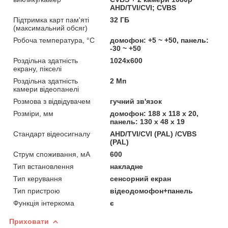
AHD/TVI/CVI; CVBS
Підтримка карт пам'яті
32 ГБ
(максимальний обсяг)
Робоча температура, °C
домофон: +5 ~ +50, панель:
-30 ~ +50
Роздільна здатність
1024х600
екрану, пікселі
Роздільна здатність
2 Мп
камери відеопанелі
Розмова з відвідувачем
гучний зв'язок
Розміри, мм
домофон: 188 х 118 х 20,
панель: 130 х 48 х 19
Стандарт відеосигналу
AHD/TVI/CVI (PAL) /CVBS
(PAL)
Струм споживання, мА
600
Тип встановлення
накладне
Тип керування
сенсорний екран
Тип пристрою
відеодомофон+панель
Функція інтеркома
є
Приховати