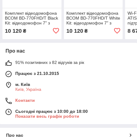
Комплект відеодомофона
Комплект відеодомофона
Wi-F
BCOM BD-770FHD/T Black
BCOM BD-770FHD/T White
ATIS
Kit: відеодомофон 7" з
Kit: відеодомофон 7" з
підт
детектором руху і
детектором руху і
10 120
10 120
8 6
₴
₴
підтримкою Tuya Smart і
підтримкою Tuya Smart і
відеопанель
відеопанель
Про нас
91% позитивних з 82 відгуків за рік
Працює з 21.10.2015
м. Київ
Київ, Україна
Контакти
Сьогодні працює з 10:00 до 18:00
Показати весь графік роботи
Про нас