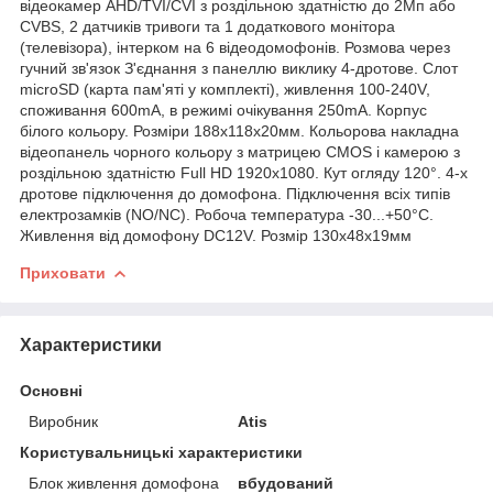
відеокамер AHD/TVI/CVI з роздільною здатністю до 2Мп або
CVBS, 2 датчиків тривоги та 1 додаткового монітора
(телевізора), інтерком на 6 відеодомофонів. Розмова через
гучний зв'язок З'єднання з панеллю виклику 4-дротове. Слот
microSD (карта пам'яті у комплекті), живлення 100-240V,
споживання 600mA, в режимі очікування 250mA. Корпус
білого кольору. Розміри 188x118x20мм. Кольорова накладна
відеопанель чорного кольору з матрицею CMOS і камерою з
роздільною здатністю Full HD 1920x1080. Кут огляду 120°. 4-х
дротове підключення до домофона. Підключення всіх типів
електрозамків (NO/NC). Робоча температура -30...+50°С.
Живлення від домофону DC12V. Розмір 130x48x19мм
Приховати
Характеристики
Основні
Виробник
Atis
Користувальницькі характеристики
Блок живлення домофона
вбудований