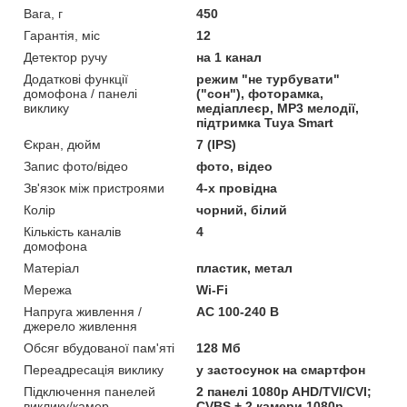
Вага, г
450
Гарантія, міс
12
Детектор ручу
на 1 канал
Додаткові функції
режим "не турбувати"
домофона / панелі
("сон"), фоторамка,
виклику
медіаплеєр, MP3 мелодії,
підтримка Tuya Smart
Єкран, дюйм
7 (IPS)
Запис фото/відео
фото, відео
Зв'язок між пристроями
4-х провідна
Колір
чорний, білий
Кількість каналів
4
домофона
Матеріал
пластик, метал
Мережа
Wi-Fi
Напруга живлення /
AC 100-240 В
джерело живлення
Обсяг вбудованої пам'яті
128 Мб
Переадресація виклику
у застосунок на смартфон
Підключення панелей
2 панелі 1080p AHD/TVI/CVI;
виклику/камер
CVBS + 2 камери 1080p