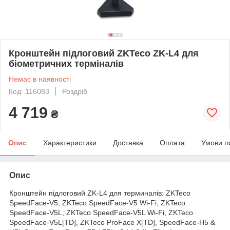
Кронштейн підлоговий ZKTeco ZK-L4 для
біометричних терміналів
Немає в наявності
Код: 116083
Роздріб
4 719
₴
Опис
Характеристики
Доставка
Оплата
Умови п
Опис
Кронштейн підлоговий ZK-L4 для терминалів: ZKTeco
SpeedFace-V5, ZKTeco SpeedFace-V5 Wi-Fi, ZKTeco
SpeedFace-V5L, ZKTeco SpeedFace-V5L Wi-Fi, ZKTeco
SpeedFace-V5L[TD], ZKTeco ProFace X[TD], SpeedFace-H5 &