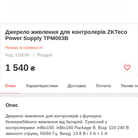
Джерело живлення для контролерів ZKTeco
Power Supply TPM003B
Немає в наявності
Код: 116036
Роздріб
1 540
₴
Опис
Характеристики
Доставка
Оплата
Умови п
Опис
Джерело живлення для контролерів з функцією
безперебійного живлення від батарей. Сумісний з
контролерами: inBio160, inBio160 Package B. Вхід: 110-240 В
змінного струму, 50/60 Гц. Вихід: 13.8 В / 3 А + 1 А