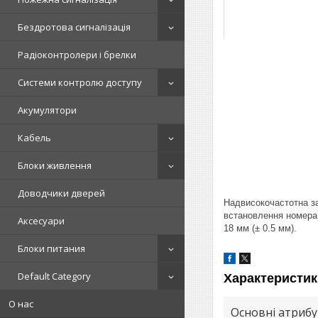
Бездротова сигналізація
Радіоконтролери і брелки
Системи контролю доступу
Акумулятори
Кабель
Блоки живлення
Доводчики дверей
Надвисокочастотна за
встановлення номера 
Аксесуари
18 мм (± 0.5 мм).
Блоки питания
Default Category
Характеристик
О нас
Основні атриб