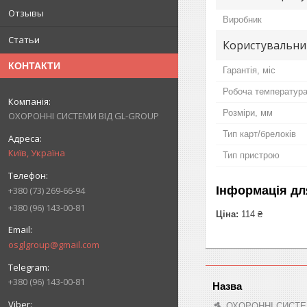
Отзывы
Виробник
Статьи
Користувальни
КОНТАКТИ
Гарантія, міс
Робоча температура
Розміри, мм
ОХОРОННІ СИСТЕМИ ВІД GL-GROUP
Тип карт/брелоків
Київ, Україна
Тип пристрою
Інформація дл
+380 (73) 269-66-94
+380 (96) 143-00-81
Ціна:
114 ₴
osglgroup@gmail.com
+380 (96) 143-00-81
ОХОРОННІ СИСТЕ