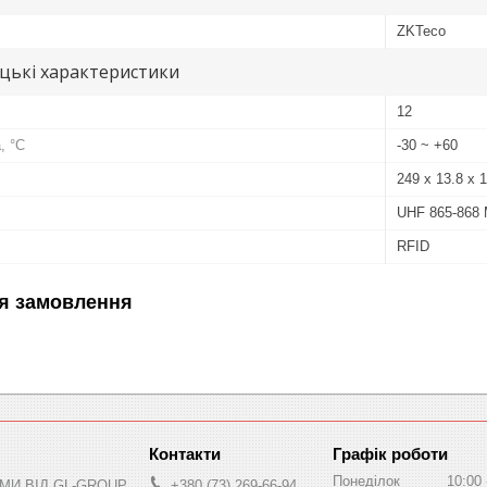
ZKTeco
цькі характеристики
12
, °C
-30 ~ +60
249 х 13.8 х 
UHF 865-868
RFID
я замовлення
Графік роботи
Понеділок
10:00
МИ ВІД GL-GROUP
+380 (73) 269-66-94