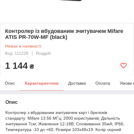
Контролер із вбудованим зчитувачем Mifare
ATIS PR-70W-MF (black)
Немає в наявності
Код: 111228
Роздріб
1 144
₴
Опис
Характеристики
Доставка
Оплата
Умови 
Опис
Контролер з вбудованим зчитувачем карт і брелоків
стандарту: Mifare 13.56 МГц; 2000 користувачів; Дальність
зчитування 7см; Живлення 12-18В; Споживання 35мА; IP66;
Температура -10 до +60; Розміри 103х48х19. Колір чорний.