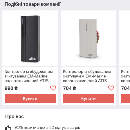
Подібні товари компанії
Контролер із вбудованим
Контролер із вбудованим
Конт
зчитувачем EM-Marine
зчитувачем EM-Marine
зчит
вологозахищений ATIS
вологозахищений ATIS
воло
ACPR-07 EM-W (black)
ACPR-08EM-W (white)
ACPR
990
704
704
₴
₴
Купити
Купити
Про нас
91% позитивних з 82 відгуків за рік