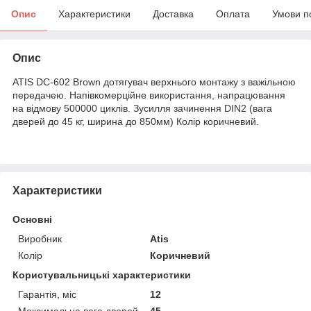
Опис
Характеристики
Доставка
Оплата
Умови п
Опис
ATIS DC-602 Brown дотягувач верхнього монтажу з важільною
передачею. Напівкомерційне використання, напрацювання
на відмову 500000 циклів. Зусилля зачинення DIN2 (вага
дверей до 45 кг, ширина до 850мм) Колір коричневий.
Характеристики
Основні
Виробник
Atis
Колір
Коричневий
Користувальницькі характеристики
Гарантія, міс
12
Максимальна вага дверей,
45