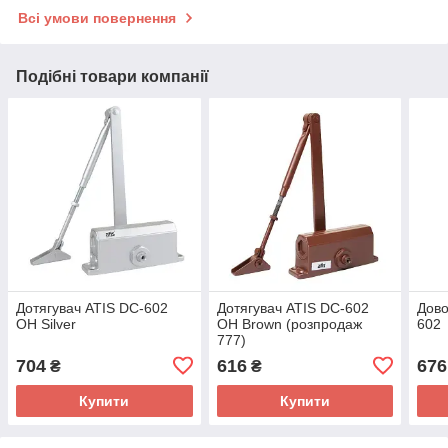
Всі умови повернення
Подібні товари компанії
Дотягувач ATIS DC-602
Дотягувач ATIS DC-602
Дово
OH Silver
OH Brown (розпродаж
602
777)
704
616
676
₴
₴
Купити
Купити