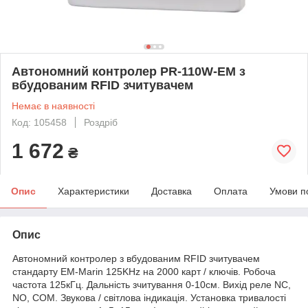
Автономний контролер PR-110W-EM з
вбудованим RFID зчитувачем
Немає в наявності
Код: 105458
Роздріб
1 672
₴
Опис
Характеристики
Доставка
Оплата
Умови п
Опис
Автономний контролер з вбудованим RFID зчитувачем
стандарту EM-Marin 125KHz на 2000 карт / ключів. Робоча
частота 125кГц. Дальність зчитування 0-10см. Вихід реле NC,
NO, COM. Звукова / світлова індикація. Установка тривалості