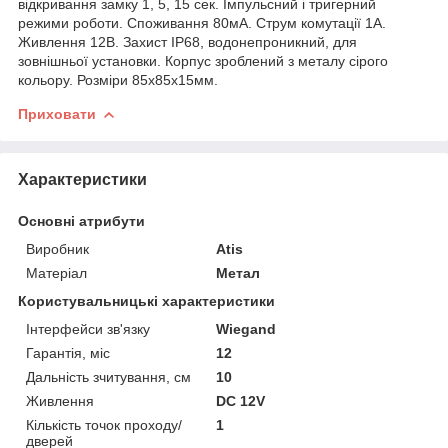
відкривання замку 1, 5, 15 cек. Імпульсний і тригерний
режими роботи. Споживання 80мА. Струм комутації 1А.
Живлення 12В. Захист IP68, водонепроникний, для
зовнішньої установки. Корпус зроблений з металу сірого
кольору. Розміри 85х85х15мм.
Приховати
Характеристики
Основні атрибути
Виробник
Atis
Матеріал
Метал
Користувальницькі характеристики
Інтерфейси зв'язку
Wiegand
Гарантія, міс
12
Дальність зчитування, см
10
Живлення
DC 12V
Кількість точок проходу/
1
дверей