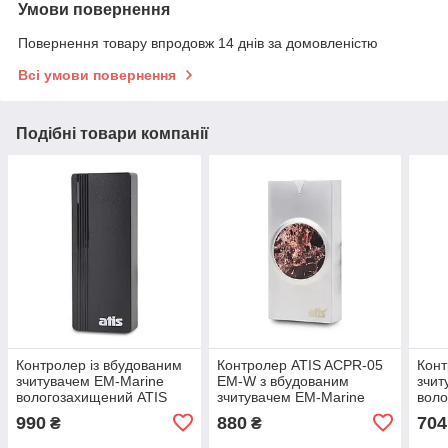
Умови повернення
Повернення товару впродовж 14 днів за домовленістю
Всі умови повернення
Подібні товари компанії
Контролер із вбудованим
Контролер ATIS ACPR-05
Конт
зчитувачем EM-Marine
EM-W з вбудованим
зчит
вологозахищений ATIS
зчитувачем EM-Marine
воло
ACPR-07 EM-W (black)
ACPR
990
880
704
₴
₴