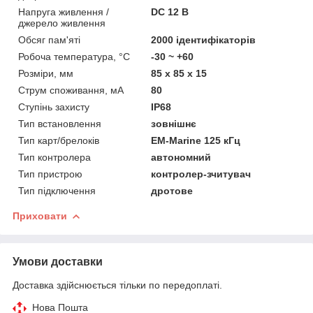
Напруга живлення /
DC 12 В
джерело живлення
Обсяг пам'яті
2000 ідентифікаторів
Робоча температура, °C
-30 ~ +60
Розміри, мм
85 х 85 х 15
Струм споживання, мА
80
Ступінь захисту
IP68
Тип встановлення
зовнішнє
Тип карт/брелоків
EM-Marine 125 кГц
Тип контролера
автономний
Тип пристрою
контролер-зчитувач
Тип підключення
дротове
Приховати
Умови доставки
Доставка здійснюється тільки по передоплаті.
Нова Пошта