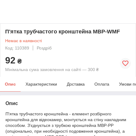
П'ятка трубчастого кронштейна MBP-WMF
Немає в наявності
Код: 110389
Роздріб
92
₴
Мінімальна сума замовлення на сайті — 300 ₴
Опис
Характеристики
Доставка
Оплата
Умови п
Опис
П'ятка трубчастого кронштейна - елемент розбірного
кронштейна для відеокамер, монтується на стіну накладним
способом. З'єднується з трубкою кронштейна MBP-PP
(опціонально, при необхідності подовження кронштейна), а