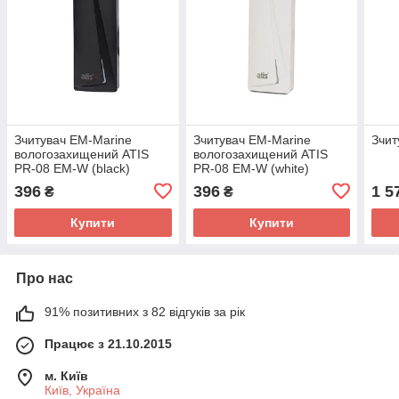
Зчитувач EM-Marine
Зчитувач EM-Marine
Зчит
вологозахищений ATIS
вологозахищений ATIS
PR-08 EM-W (black)
PR-08 EM-W (white)
396
396
1 5
₴
₴
Купити
Купити
Про нас
91% позитивних з 82 відгуків за рік
Працює з 21.10.2015
м. Київ
Київ, Україна