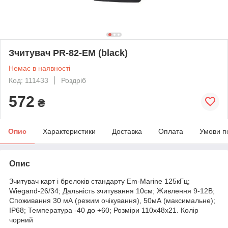
Зчитувач PR-82-EM (black)
Немає в наявності
Код: 111433
Роздріб
572
₴
Опис
Характеристики
Доставка
Оплата
Умови п
Опис
Зчитувач карт і брелоків стандарту Em-Marine 125кГц;
Wiegand-26/34; Дальність зчитування 10см; Живлення 9-12В;
Споживання 30 мА (режим очікування), 50мА (максимальне);
IP68; Температура -40 до +60; Розміри 110х48х21. Колір
чорний