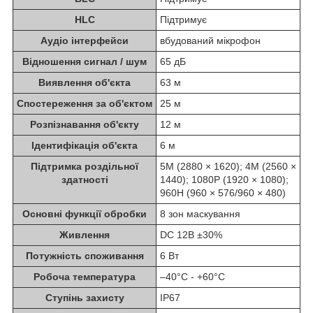
HLC
Підтримує
Аудіо інтерфейси
вбудований мікрофон
Відношення сигнал / шум
65 дБ
Виявлення об'єкта
63 м
Спостереження за об'єктом
25 м
Розпізнавання об'єкту
12 м
Ідентифікація об'єкта
6 м
Підтримка роздільної
5M (2880 × 1620); 4M (2560 ×
здатності
1440); 1080P (1920 × 1080);
960H (960 × 576/960 × 480)
Основні функції обробки
8 зон маскування
Живлення
DC 12В ±30%
Потужність споживання
6 Вт
Робоча температура
–40°C - +60°C
Ступінь захисту
IP67