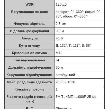
WDR
120 дБ
Регулювання по осях
поворот: 0°–360°; нахил: 0°–
78°; оберт: 0°–360°
Фокусна відстань
2.8 мм
Відстань фокусування
0.9 м
Апертура
F1.6
Кути огляду
Д: 132°; Г: 111°; В: 58°
Кріплення об'єктива
M12
Тип підсвічування
ІЧ
Дальність підсвічування
60 м
Керування підсвічуванням
авто/ручний
Макс. роздільна здатність
2880 × 1620
Кількість потоків
1
Частота кадрів (головний
5MП ; 4MП ; 1080P 25 к/с
потік)
BLC
Підтримує