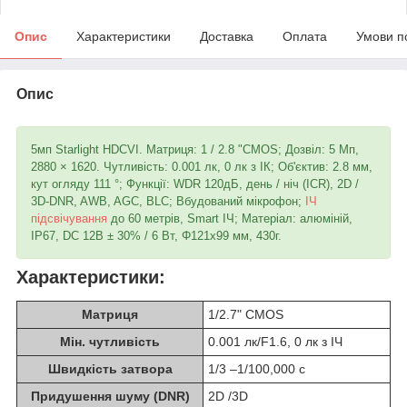
Опис
Характеристики
Доставка
Оплата
Умови п
Опис
5мп Starlight HDCVI. Матриця: 1 / 2.8 "CMOS; Дозвіл: 5 Мп,
2880 × 1620. Чутливість: 0.001 лк, 0 лк з ІК; Об'єктив: 2.8 мм,
кут огляду 111 °; Функції: WDR 120дБ, день / ніч (ICR), 2D /
3D-DNR, AWB, AGC, BLC; Вбудований мікрофон;
ІЧ
підсвічування
до 60 метрів, Smart ІЧ; Матеріал: алюміній,
IP67, DC 12В ± 30% / 6 Вт, Φ121х99 мм, 430г.
Характеристики:
Матриця
1/2.7" CMOS
Мін. чутливість
0.001 лк/F1.6, 0 лк з ІЧ
Швидкість затвора
1/3 –1/100,000 с
Придушення шуму (DNR)
2D /3D