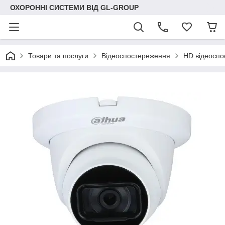
ОХОРОННІ СИСТЕМИ ВІД GL-GROUP
Товари та послуги
Відеоспостереження
HD відеосп