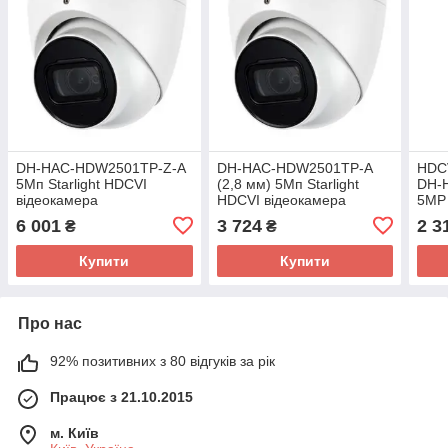
DH-HAC-HDW2501TP-Z-A
DH-HAC-HDW2501TP-A
HDCV
5Мп Starlight HDCVI
(2,8 мм) 5Мп Starlight
DH-
відеокамера
HDCVI відеокамера
5MP 
6 001
3 724
2 3
₴
₴
Купити
Купити
Про нас
92% позитивних з 80 відгуків за рік
Працює з 21.10.2015
м. Київ