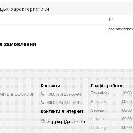
цькі характеристики
12
розгалужува
я замовлення
Графік роботи
Понеділок
10:00
МИ ВІД GL-GROUP
+380 (73) 269-66-94
Вівторок
09:00
+380 (96) 143-00-81
Середа
09:00
Четвер
09:00
osglgroup@gmail.com
Пʼятниця
09:00