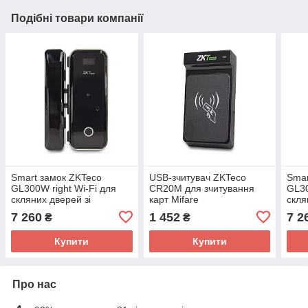
Подібні товари компанії
Smart замок ZKTeco
USB-зчитувач ZKTeco
Smar
GL300W right Wi-Fi для
CR20M для зчитування
GL30
скляних дверей зі
карт Mifare
скля
сканером відбитку пальця
скан
7 260
1 452
7 2
₴
₴
і зчитувачем Mifare
і зч
Купити
Купити
Про нас