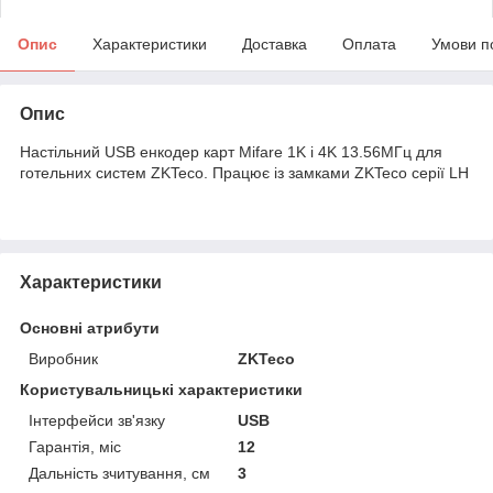
Опис
Характеристики
Доставка
Оплата
Умови п
Опис
Настільний USB енкодер карт Mifare 1K і 4K 13.56МГц для
готельних систем ZKTeco. Працює із замками ZKTeco серії LH
Характеристики
Основні атрибути
Виробник
ZKTeco
Користувальницькі характеристики
Інтерфейси зв'язку
USB
Гарантія, міс
12
Дальність зчитування, см
3