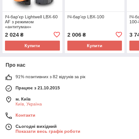
ІЧ-бар'єр Lightwell LBX-60
ІЧ-бар'єр LBX-100
ІЧ-б
AF з режимом
100-
«антитуман»
2 024
2 006
3 7
₴
₴
Купити
Купити
Про нас
91% позитивних з 82 відгуків за рік
Працює з 21.10.2015
м. Київ
Київ, Україна
Контакти
Сьогодні вихідний
Показати весь графік роботи