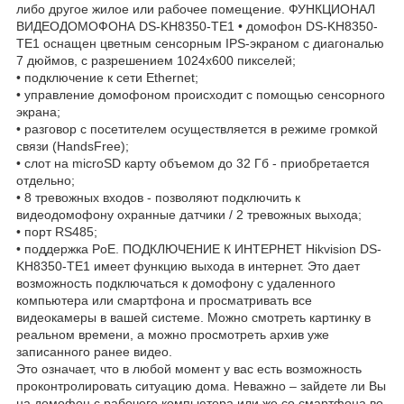
либо другое жилое или рабочее помещение. ФУНКЦИОНАЛ
ВИДЕОДОМОФОНА DS-KH8350-TE1 • домофон DS-KH8350-
TE1 оснащен цветным сенсорным IPS-экраном с диагональю
7 дюймов, с разрешением 1024х600 пикселей;
• подключение к сети Ethernet;
• управление домофоном происходит с помощью сенсорного
экрана;
• разговор с посетителем осуществляется в режиме громкой
связи (HandsFree);
• слот на microSD карту объемом до 32 Гб - приобретается
отдельно;
• 8 тревожных входов - позволяют подключить к
видеодомофону охранные датчики / 2 тревожных выхода;
• порт RS485;
• поддержка PoE. ПОДКЛЮЧЕНИЕ К ИНТЕРНЕТ Hikvision DS-
KH8350-TE1 имеет функцию выхода в интернет. Это дает
возможность подключаться к домофону с удаленного
компьютера или смартфона и просматривать все
видеокамеры в вашей системе. Можно смотреть картинку в
реальном времени, а можно просмотреть архив уже
записанного ранее видео.
Это означает, что в любой момент у вас есть возможность
проконтролировать ситуацию дома. Неважно – зайдете ли Вы
на домофон с рабочего компьютера или же со смартфона во