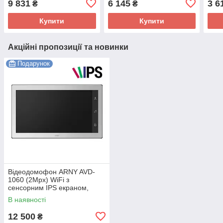
9 831
6 145
3 6
₴
₴
Купити
Купити
Акційні пропозиції та новинки
Подарунок
Відеодомофон ARNY AVD-
1060 (2Mpx) WiFi з
сенсорним IPS екраном,
пам'ятью та детектором руху
В наявності
12 500
₴