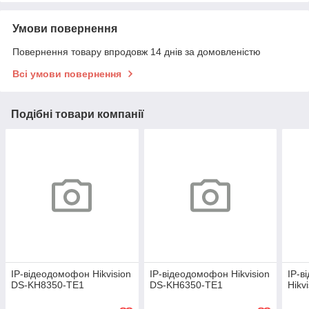
Умови повернення
Повернення товару впродовж 14 днів за домовленістю
Всі умови повернення
Подібні товари компанії
IP-відеодомофон Hikvision
IP-відеодомофон Hikvision
IP-в
DS-KH8350-TE1
DS-KH6350-TE1
Hikv